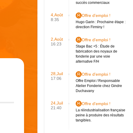
succès commerciaux
4,Août
Offre d'emploi !
8:35
Hugo Garin : Prochaine étape :
direction Firminy !
2,Août
Offre d'emploi !
16:23
Stage Bac +5 : Étude de
fabrication des noyaux de
fonderie par une voie
alternative F/H
28,Juil
Offre d'emploi !
17:06
Offre Emploi / Responsable
Atelier Fonderie chez Gindre
Duchavany
24,Juil
Offre d'emploi !
21:40
La réindustrialisation française
peine à produire des résultats
tangibles.