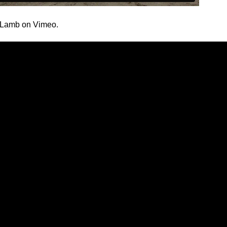
 Lamb
on
Vimeo
.