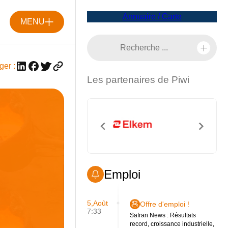
Annuaire / Carte
MENU
ger :
Les partenaires de Piwi
Emploi
5,Août
Offre d'emploi !
7:33
Safran News : Résultats
record, croissance industrielle,