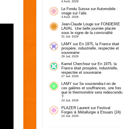
4 Août. 2026
Le Fondu Suisse
sur
Automobile :
virage sur l’aile.
3 Août. 2026
Jean-Claude Louge
sur
FONDERIE
LAVAL Une belle journée placée
sous le signe de la convivialité
31 Juil. 2026
LAMY
sur
En 1975, la France était
prospère, industrielle, respectée et
souveraine
29 Juil. 2026
Kamel Cherchour
sur
En 1975, la
France était prospère, industrielle,
respectée et souveraine
27 Juil. 2026
LAMY
sur
Se souviendra-t-on de
ces galères et souffrances, une fois
que le thermomètre sera redescendu
?
24 Juil. 2026
PLAZER Laurent
sur
Festival
Forges & Métallurgie à Etouars (24)
24 Juil. 2026