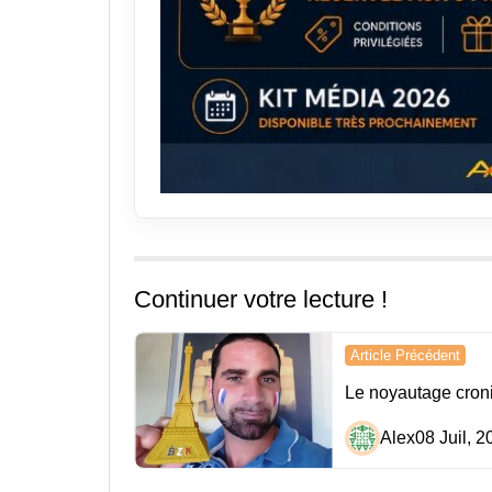
Continuer votre lecture !
Navigation
Article Précédent
de
Le noyautage croni
l’article
Alex
08 Juil, 2