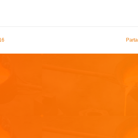
016
Parta