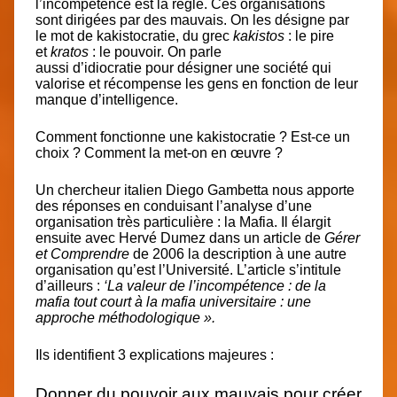
l’incompétence est la règle
. Ces organisations
sont
dirigées par des mauvais
. On les désigne par
le mot de kakistocratie, du
grec
kakistos
: le pire
et
kratos
: le pouvoir. On parle
aussi
d’idiocratie
pour désigner une société qui
valorise et récompense les gens en fonction de leur
manque d’intelligence.
Comment fonctionne une kakistocratie ?
Est-ce un
choix ? Comment la met-on en œuvre ?
Un
chercheur italien
Diego Gambetta
nous apporte
des réponses en conduisant l’analyse d’une
organisation très particulière : la
Mafia
. Il élargit
ensuite avec Hervé Dumez dans un article de
Gérer
et Comprendre
de 2006 la description à une autre
organisation qu’est
l’Université
. L’article s’intitule
d’ailleurs :
‘La valeur de l’incompétence : de la
mafia tout court à la mafia universitaire : une
approche méthodologique ».
Ils identifient
3 explications majeures :
Donner du pouvoir aux mauvais pour créer