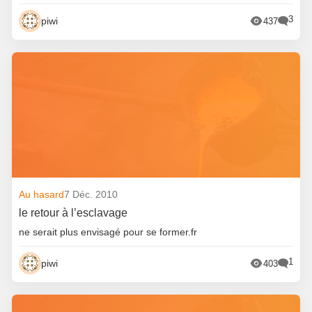
3
piwi
437
Au hasard
7 Déc. 2010
le retour à l’esclavage
ne serait plus envisagé pour se former.fr
1
piwi
403