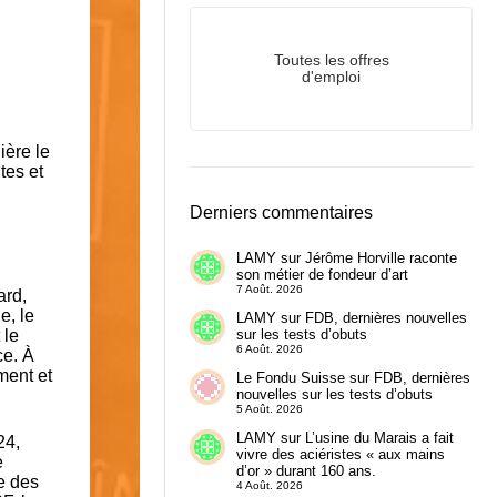
Toutes les offres
d'emploi
ière le
tes et
Derniers commentaires
LAMY
sur
Jérôme Horville raconte
son métier de fondeur d’art
7 Août. 2026
ard,
e, le
LAMY
sur
FDB, dernières nouvelles
 le
sur les tests d’obuts
6 Août. 2026
ce. À
ment et
Le Fondu Suisse
sur
FDB, dernières
nouvelles sur les tests d’obuts
5 Août. 2026
LAMY
sur
L’usine du Marais a fait
24,
vivre des aciéristes « aux mains
e
d’or » durant 160 ans.
ue des
4 Août. 2026