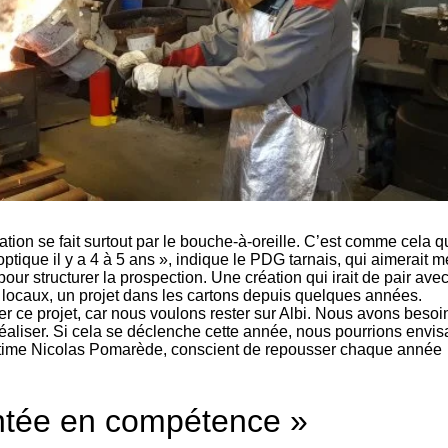
ication se fait surtout par le bouche-à-oreille. C’est comme cela 
ptique il y a 4 à 5 ans », indique le PDG tarnais, qui aimerait m
r structurer la prospection. Une création qui irait de pair ave
ocaux, un projet dans les cartons depuis quelques années.
er ce projet, car nous voulons rester sur Albi. Nous avons besoi
réaliser. Si cela se déclenche cette année, nous pourrions envis
time Nicolas Pomarède, conscient de repousser chaque année
ontée en compétence »