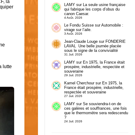
F, la
LAMY
sur
La seule usine française
quiper
qui fabrique les corps d’obus du
canon Caesar.
4 Août. 2026
Le Fondu Suisse
sur
Automobile :
virage sur l’aile.
3 Août. 2026
Jean-Claude Louge
sur
FONDERIE
une
LAVAL Une belle journée placée
sous le signe de la convivialité
31 Juil. 2026
LAMY
sur
En 1975, la France était
 lutte
prospère, industrielle, respectée et
souveraine
29 Juil. 2026
Kamel Cherchour
sur
En 1975, la
France était prospère, industrielle,
respectée et souveraine
27 Juil. 2026
LAMY
sur
Se souviendra-t-on de
ces galères et souffrances, une fois
que le thermomètre sera redescendu
?
24 Juil. 2026