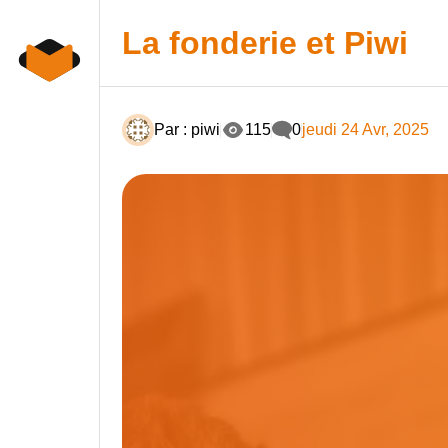
Skip
Panneau de gestion des cookies
to
La fonderie et Piwi
content
Par : piwi
115
0
jeudi 24 Avr, 2025