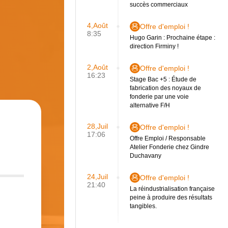
succès commerciaux
4,Août
Offre d'emploi !
8:35
Hugo Garin : Prochaine étape :
direction Firminy !
2,Août
Offre d'emploi !
16:23
Stage Bac +5 : Étude de
fabrication des noyaux de
fonderie par une voie
alternative F/H
28,Juil
Offre d'emploi !
17:06
Offre Emploi / Responsable
Atelier Fonderie chez Gindre
Duchavany
24,Juil
Offre d'emploi !
21:40
La réindustrialisation française
peine à produire des résultats
tangibles.