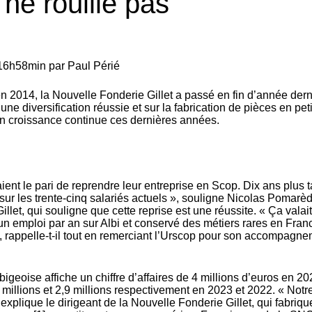
 ne rouille pas
à 16h58min
par
Paul Périé
n 2014, la Nouvelle Fonderie Gillet a passé en fin d’année dern
e diversification réussie et sur la fabrication de pièces en peti
en croissance continue ces dernières années.
ient le pari de reprendre leur entreprise en Scop. Dix ans plus t
ur les trente-cinq salariés actuels », souligne Nicolas Pomarèd
llet, qui souligne que cette reprise est une réussite. « Ça valait
n emploi par an sur Albi et conservé des métiers rares en Fran
», rappelle-t-il tout en remerciant l’Urscop pour son accompagne
lbigeoise affiche un chiffre d’affaires de 4 millions d’euros en 20
millions et 2,9 millions respectivement en 2023 et 2022. « Notr
, explique le dirigeant de la Nouvelle Fonderie Gillet, qui fabriq