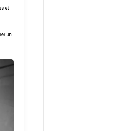
es et
s
ner un