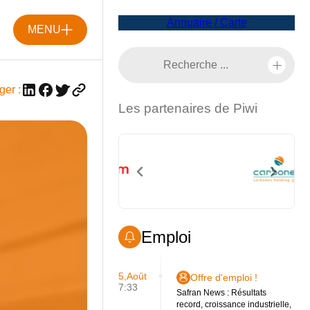
Annuaire / Carte
MENU
ger :
Les partenaires de Piwi
Emploi
5,Août
Offre d'emploi !
7:33
Safran News : Résultats
record, croissance industrielle,