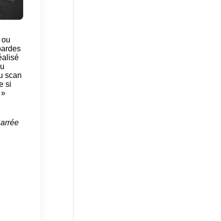
 ou
bardes
éalisé
au
du scan
e si
 »
Carrée