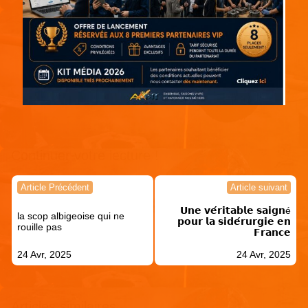
Continuer votre lecture !
Navigation
Article Précédent
Article suivant
de
𝗨𝗻𝗲 𝘃𝗲́𝗿𝗶𝘁𝗮𝗯𝗹𝗲 𝘀𝗮𝗶𝗴𝗻é
l’article
la scop albigeoise qui ne
𝗽𝗼𝘂𝗿 𝗹𝗮 𝘀𝗶𝗱𝗲́𝗿𝘂𝗿𝗴𝗶𝗲 𝗲𝗻
rouille pas
𝗙𝗿𝗮𝗻𝗰𝗲
24 Avr, 2025
24 Avr, 2025
Articles similaires