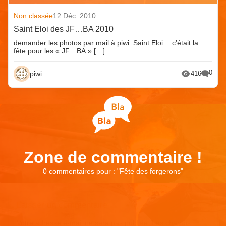
Non classée
12 Déc. 2010
Saint Eloi des JF…BA 2010
demander les photos par mail à piwi. Saint Eloi… c’était la
fête pour les « JF…BA » […]
0
piwi
416
Zone de commentaire !
0 commentaires pour : "
Fête des forgerons
"
Laisser un commentaire
Votre adresse e-mail ne sera pas publiée.
Les champs