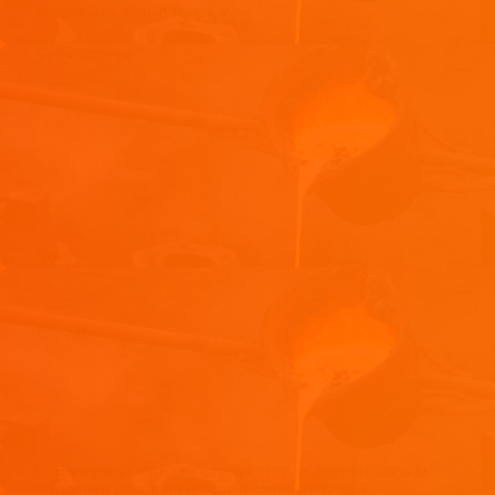
obligatoires sont indiqués avec
*
Commentaire
*
Nom
*
E-mail
*
Site web
Enregistrer mon nom, mon e-mail et mon site dans le
navigateur pour mon prochain commentaire.