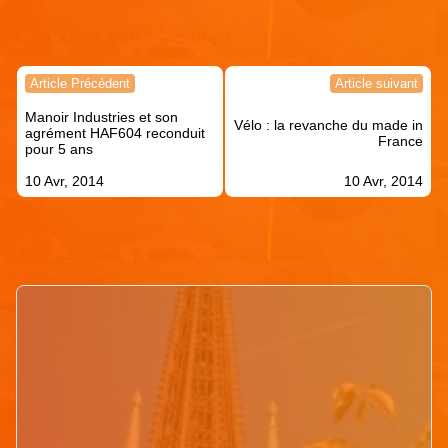
Continuer votre lecture !
Navigation
Article Précédent
Article suivant
de
Manoir Industries et son
l’article
Vélo : la revanche du made in
agrément HAF604 reconduit
France
pour 5 ans
10 Avr, 2014
10 Avr, 2014
Articles similaires