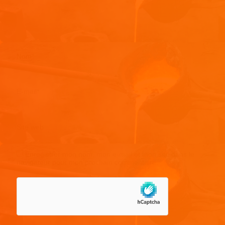
Nom
*
E-mail
*
Site web
Enregistrer mon nom, mon e-mail et mon site dans le
navigateur pour mon prochain commentaire.