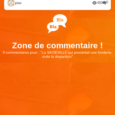
0
piwi
450
Zone de commentaire !
0 commentaires pour : "
La SA DEVILLE qui possédait une fonderie,
évite la disparition
"
Laisser un commentaire
Votre adresse e-mail ne sera pas publiée.
Les champs
obligatoires sont indiqués avec
*
Commentaire
*