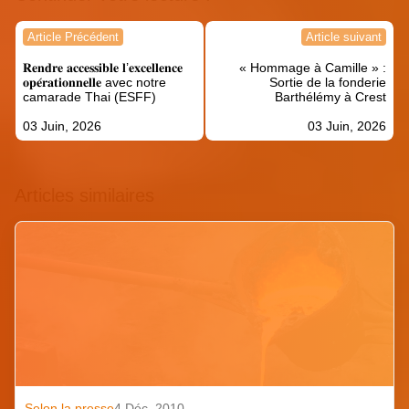
Navigation
Article Précédent
Article suivant
de
𝐑𝐞𝐧𝐝𝐫𝐞 𝐚𝐜𝐜𝐞𝐬𝐬𝐢𝐛𝐥𝐞 𝐥’𝐞𝐱𝐜𝐞𝐥𝐥𝐞𝐧𝐜𝐞
« Hommage à Camille » :
l’article
𝐨𝐩𝐞́𝐫𝐚𝐭𝐢𝐨𝐧𝐧𝐞𝐥𝐥𝐞 avec notre
Sortie de la fonderie
camarade Thai (ESFF)
Barthélémy à Crest
03 Juin, 2026
03 Juin, 2026
Articles similaires
Selon la presse
4 Déc. 2010