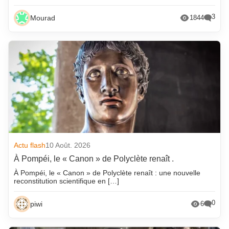
3
Mourad
1844
Actu flash
10 Août. 2026
À Pompéi, le « Canon » de Polyclète renaît .
À Pompéi, le « Canon » de Polyclète renaît : une nouvelle
reconstitution scientifique en […]
0
piwi
6