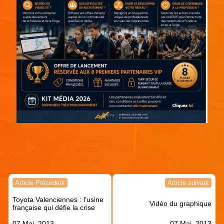
Continuer votre lecture !
Navigation
Article Précédent
Article suivant
de
Toyota Valenciennes : l’usine
l’article
Vidéo du graphique
française qui défie la crise
07 Mai, 2013
07 Mai, 2013