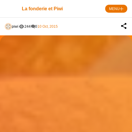
Skip
to
La fonderie et Piwi
MENU
content
piwi
244
0
10 Oct, 2015