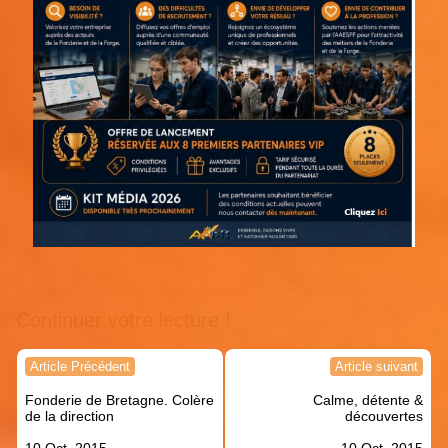
Continuer votre lecture !
Navigation
Article Précédent
Article suivant
de
Fonderie de Bretagne. Colère
Calme, détente &
l’article
de la direction
découvertes
10 Oct, 2015
10 Oct, 2015