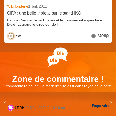
Wiki fonderie
1 Juil. 2011
GIFA : une belle triplette sur le stand IKO
Patrice Cardoso le technicien et le commercial à gauche et
Didier Legrand le directeur de […]
5
piwi
1370
Zone de commentaire !
1 commentaire pour : "
La fonderie Sifa d’Orléans rayée de la carte
"
Répondre
LRRH
22 Déc. 2022 à 10:49 am