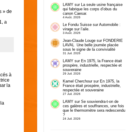
LAMY
sur
La seule usine française
qui fabrique les corps d’obus du
s » de
canon Caesar.
4 Août. 2026
1, a
Le Fondu Suisse
sur
Automobile :
virage sur l’aile.
3 Août. 2026
Jean-Claude Louge
sur
FONDERIE
LAVAL Une belle journée placée
sous le signe de la convivialité
31 Juil. 2026
LAMY
sur
En 1975, la France était
prospère, industrielle, respectée et
souveraine
29 Juil. 2026
acés à
trice
Kamel Cherchour
sur
En 1975, la
par la
France était prospère, industrielle,
respectée et souveraine
27 Juil. 2026
LAMY
sur
Se souviendra-t-on de
la
ces galères et souffrances, une fois
que le thermomètre sera redescendu
?
24 Juil. 2026