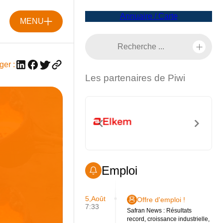
Annuaire / Carte
MENU
ger :
Les partenaires de Piwi
Emploi
5,Août
Offre d'emploi !
7:33
Safran News : Résultats
record, croissance industrielle,