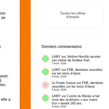
oni-
Toutes les offres
d'emploi
 se
Derniers commentaires
i
LAMY
sur
Jérôme Horville raconte
son métier de fondeur d’art
7 Août. 2026
LAMY
sur
FDB, dernières nouvelles
sur les tests d’obuts
 avec
6 Août. 2026
d,
Le Fondu Suisse
sur
FDB, dernières
 les
nouvelles sur les tests d’obuts
5 Août. 2026
LAMY
sur
L’usine du Marais a fait
 elle a
vivre des aciéristes « aux mains
d’or » durant 160 ans.
4 Août. 2026