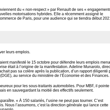
s proviennent du « non-respect » par Renault de ses « engagement
elles motorisations hybrides. Elle a récemment assigné le
 commerce de Paris, pour une audience qui se tiendra début 202
er leurs emplois.
ient manifesté le 15 octobre pour défendre leurs emplois men
rise était à l’origine de la manifestation. Adeline Munarolo, direc
chait pas sa colère après la publication, d’un rapport diligenté 
 (DGE), au service du ministère de l’Économie et des Finances.
eureux pour les sous-traitants automobiles. Pour MBF, il pointe 
 mais en sauvegardant la moitié des effectifs seulement.
paraître. « À 150 salariés, l’usine ne peut pas tourner. C’est
ois. Nous l’assumons, c’est la direction générale qui lance cette
Munarolo.