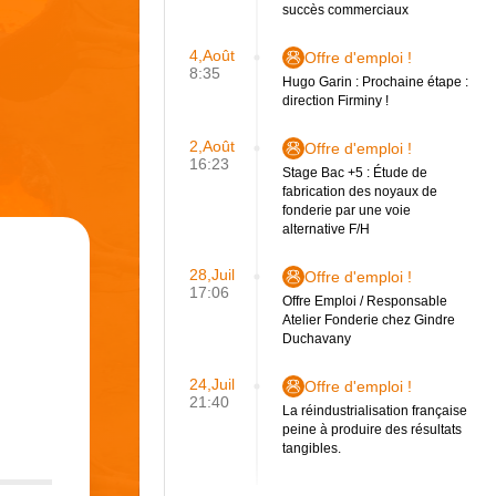
succès commerciaux
4,Août
Offre d'emploi !
8:35
Hugo Garin : Prochaine étape :
direction Firminy !
2,Août
Offre d'emploi !
16:23
Stage Bac +5 : Étude de
fabrication des noyaux de
fonderie par une voie
alternative F/H
28,Juil
Offre d'emploi !
17:06
Offre Emploi / Responsable
Atelier Fonderie chez Gindre
Duchavany
24,Juil
Offre d'emploi !
21:40
La réindustrialisation française
peine à produire des résultats
tangibles.