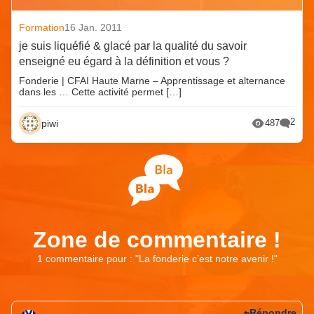
Formation
16 Jan. 2011
je suis liquéfié & glacé par la qualité du savoir
enseigné eu égard à la définition et vous ?
Fonderie | CFAI Haute Marne – Apprentissage et alternance
dans les … Cette activité permet […]
2
piwi
487
Zone de commentaire !
1 commentaire pour : "
La fonderie c’est notre avenir !
"
Répondre