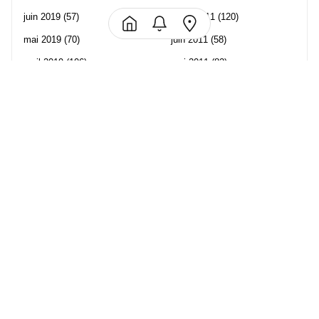
juin 2019
(57)
juillet 2011
(120)
mai 2019
(70)
juin 2011
(58)
avril 2019
(106)
mai 2011
(82)
mars 2019
(102)
avril 2011
(70)
février 2019
(95)
mars 2011
(71)
janvier 2019
(73)
février 2011
(65)
décembre 2018
(65)
janvier 2011
(82)
novembre 2018
(107)
décembre 2010
(68)
octobre 2018
(96)
Les partenaire de Piwi