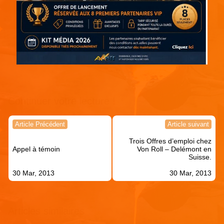
Continuer votre lecture !
Navigation
Article Précédent
Article suivant
de
Trois Offres d’emploi chez
l’article
Appel à témoin
Von Roll – Delémont en
Suisse.
30 Mar, 2013
30 Mar, 2013
Articles similaires