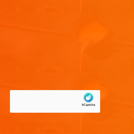
Nom
*
E-mail
*
Site web
Enregistrer mon nom, mon e-mail et mon site dans le
navigateur pour mon prochain commentaire.