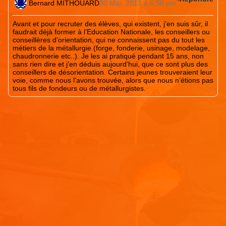
Bernard MITHOUARD
30 Mar. 2013 à 6:58 pm
Avant et pour recruter des élèves, qui existent, j’en suis sûr, il
faudrait déjà former à l’Education Nationale, les conseillers ou
conseillères d’orientation, qui ne connaissent pas du tout les
métiers de la métallurgie (forge, fonderie, usinage, modelage,
chaudronnerie etc..). Je les ai pratiqué pendant 15 ans, non
sans rien dire et j’en déduis aujourd’hui, que ce sont plus des
conseillers de désorientation. Certains jeunes trouveraient leur
voie, comme nous l’avons trouvée, alors que nous n’étions pas
tous fils de fondeurs ou de métallurgistes.
Laisser un commentaire
Votre adresse e-mail ne sera pas publiée.
Les champs
obligatoires sont indiqués avec
*
Commentaire
*