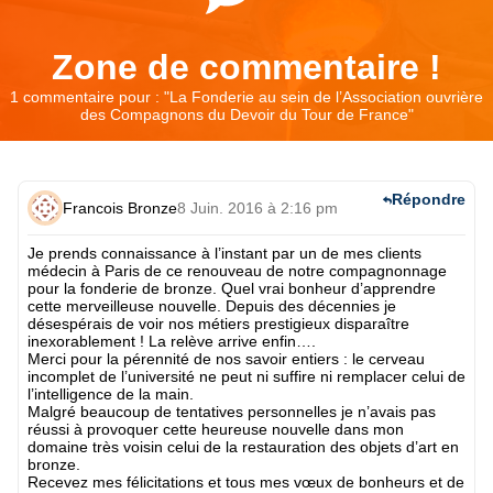
Zone de commentaire !
1 commentaire pour : "
La Fonderie au sein de l’Association ouvrière
des Compagnons du Devoir du Tour de France
"
Répondre
Francois Bronze
8 Juin. 2016 à 2:16 pm
Je prends connaissance à l’instant par un de mes clients
médecin à Paris de ce renouveau de notre compagnonnage
pour la fonderie de bronze. Quel vrai bonheur d’apprendre
cette merveilleuse nouvelle. Depuis des décennies je
désespérais de voir nos métiers prestigieux disparaître
inexorablement ! La relève arrive enfin….
Merci pour la pérennité de nos savoir entiers : le cerveau
incomplet de l’université ne peut ni suffire ni remplacer celui de
l’intelligence de la main.
Malgré beaucoup de tentatives personnelles je n’avais pas
réussi à provoquer cette heureuse nouvelle dans mon
domaine très voisin celui de la restauration des objets d’art en
bronze.
Recevez mes félicitations et tous mes vœux de bonheurs et de