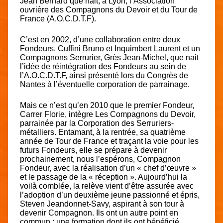
Jean Bernard que nait, à Lyon, l’Association
ouvrière des Compagnons du Devoir et du Tour de
France (A.O.C.D.T.F).
C’est en 2002, d’une collaboration entre deux
Fondeurs, Cuffini Bruno et Inquimbert Laurent et un
Compagnons Serrurier, Grès Jean-Michel, que nait
l’idée de réintégration des Fondeurs au sein de
l’A.O.C.D.T.F, ainsi présenté lors du Congrès de
Nantes à l’éventuelle corporation de parrainage.
Mais ce n’est qu’en 2010 que le premier Fondeur,
Carrer Florie, intègre Les Compagnons du Devoir,
parrainée par la Corporation des Serruriers-
métalliers. Entamant, à la rentrée, sa quatrième
année de Tour de France et traçant la voie pour les
futurs Fondeurs, elle se prépare à devenir
prochainement, nous l’espérons, Compagnon
Fondeur, avec la réalisation d’un « chef d’œuvre »
et le passage de la « réception ». Aujourd’hui la
voilà comblée, la relève vient d’être assurée avec
l’adoption d’un deuxième jeune passionné et épris,
Steven Jeandonnet-Savy, aspirant à son tour à
devenir Compagnon. Ils ont un autre point en
commun : une formation dont ils ont bénéficié