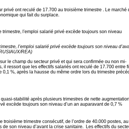
eur privé ont reculé de 17.700 au troisième trimestre . Le marché
conomique qui fait du surplace.
trimestre, l’emploi salarié privé excède toujours son niveau d’ava
k CRUSIAUX/REA)
 sur le champ du
secteur privé
et qui sera confirmée ou non mi-
, il ressort que les effectifs salariés
ont reculé de 17.700 entre fi
de 0,1 %, après la hausse du même ordre lors du trimestre précé
e quasi-stabilité après plusieurs trimestres de nette augmentatio
rivé excède toujours son niveau d’un an auparavant de 0,7 %
e troisième trimestre consécutif, de l’ordre de 40.000 postes, au
de son niveau d’avant la crise sanitaire. Les effectifs du secte