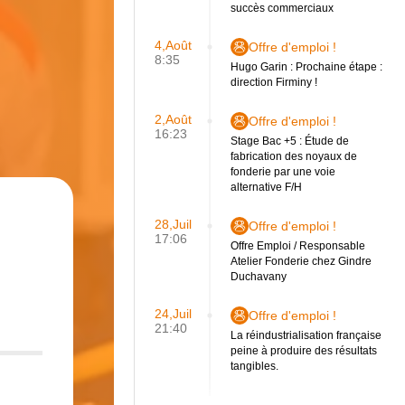
succès commerciaux
4,Août
Offre d'emploi !
8:35
Hugo Garin : Prochaine étape :
direction Firminy !
2,Août
Offre d'emploi !
16:23
Stage Bac +5 : Étude de
fabrication des noyaux de
fonderie par une voie
alternative F/H
28,Juil
Offre d'emploi !
17:06
Offre Emploi / Responsable
Atelier Fonderie chez Gindre
Duchavany
24,Juil
Offre d'emploi !
21:40
La réindustrialisation française
peine à produire des résultats
tangibles.