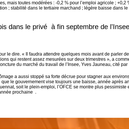
es, mais toutes modérées : -0,2 % pour l’emploi agricole ;
+0,2 
ion ; stabilité dans le tertiaire marchand ; légère baisse dans le
is dans le privé à fin septembre de l’Inse
 pour le dire. « Il faudra attendre quelques mois avant de parler de
tions qui restent assez mesurées sur deux trimestres », a comm
joncture du marché du travail de l’Insee, Yves Jauneau, cité par 
chômage a aussi stoppé sa forte décrue pour stagner a
ux environ
 que le gouvernement vise toujours une baisse, année après a
quennat, soit le plein-emploi, l’OFCE se montre plus pessimiste e
’année prochaine .