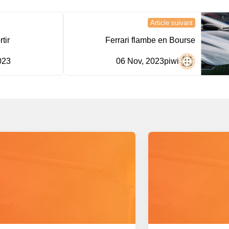
Article suivant
tir
Ferrari flambe en Bourse
023
06 Nov, 2023
piwi