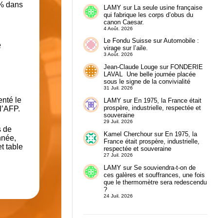
% dans
LAMY
sur
La seule usine française
qui fabrique les corps d’obus du
canon Caesar.
4 Août. 2026
Le Fondu Suisse
sur
Automobile :
e
virage sur l’aile.
3 Août. 2026
Jean-Claude Louge
sur
FONDERIE
LAVAL Une belle journée placée
sous le signe de la convivialité
31 Juil. 2026
enté le
LAMY
sur
En 1975, la France était
prospère, industrielle, respectée et
l’AFP.
souveraine
29 Juil. 2026
s de
Kamel Cherchour
sur
En 1975, la
nnée,
France était prospère, industrielle,
t table
respectée et souveraine
27 Juil. 2026
LAMY
sur
Se souviendra-t-on de
ces galères et souffrances, une fois
que le thermomètre sera redescendu
?
24 Juil. 2026