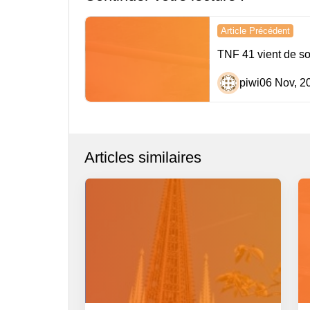
Navigation
Article Précédent
de
TNF 41 vient de sor
l’article
piwi
06 Nov, 2
Articles similaires