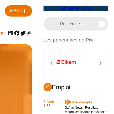
Annuaire / Carte
MENU
ger :
Les partenaires de Piwi
Emploi
5,Août
Offre d'emploi !
7:33
Safran News : Résultats
record, croissance industrielle,