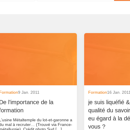
Formation
9 Jan. 2011
Formation
16 Jan. 201
De l’importance de la
je suis liquéfié 
formation
qualité du savoi
eu égard à la déf
L’usine Métaltemple du lot-et-garonne a
du mal à recruter… (Trouvé via France-
vous ?
métallurgie). Crédit photo Sud […]