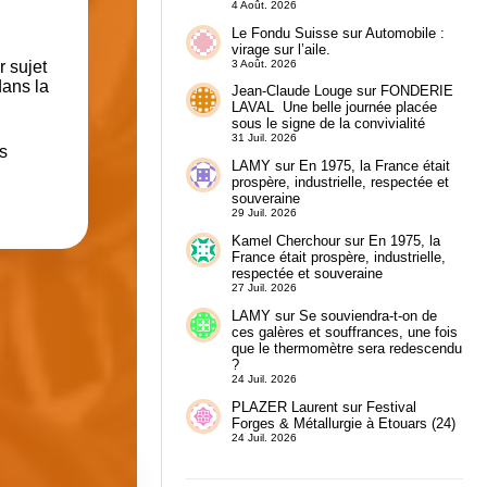
4 Août. 2026
Le Fondu Suisse
sur
Automobile :
virage sur l’aile.
3 Août. 2026
r sujet
dans la
Jean-Claude Louge
sur
FONDERIE
LAVAL Une belle journée placée
sous le signe de la convivialité
31 Juil. 2026
s
LAMY
sur
En 1975, la France était
prospère, industrielle, respectée et
souveraine
29 Juil. 2026
Kamel Cherchour
sur
En 1975, la
France était prospère, industrielle,
respectée et souveraine
27 Juil. 2026
LAMY
sur
Se souviendra-t-on de
ces galères et souffrances, une fois
que le thermomètre sera redescendu
?
24 Juil. 2026
PLAZER Laurent
sur
Festival
Forges & Métallurgie à Etouars (24)
24 Juil. 2026