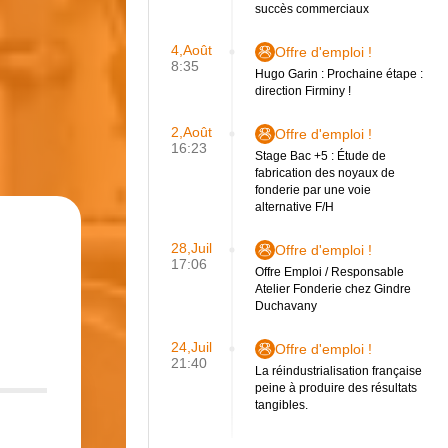
succès commerciaux
4,Août
Offre d'emploi !
8:35
Hugo Garin : Prochaine étape :
direction Firminy !
2,Août
Offre d'emploi !
16:23
Stage Bac +5 : Étude de
fabrication des noyaux de
fonderie par une voie
alternative F/H
28,Juil
Offre d'emploi !
17:06
Offre Emploi / Responsable
Atelier Fonderie chez Gindre
Duchavany
24,Juil
Offre d'emploi !
21:40
La réindustrialisation française
peine à produire des résultats
tangibles.