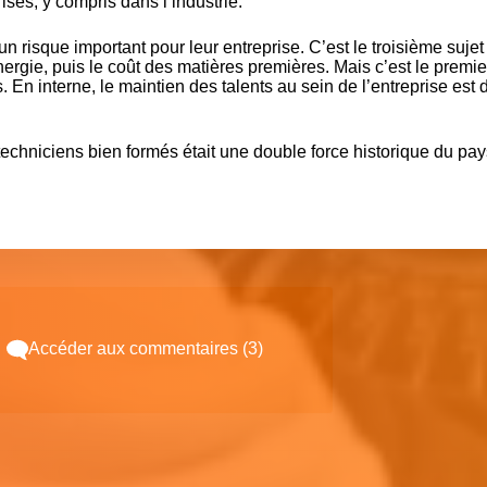
ises, y compris dans l’industrie.
un risque important pour leur entreprise. C’est le troisième sujet
nergie
, puis le
coût des matières premières
. Mais c’est le premie
 En interne, le maintien des talents au sein de l’entreprise est 
 techniciens bien formés était une double force historique du pay
Accéder aux commentaires (3)