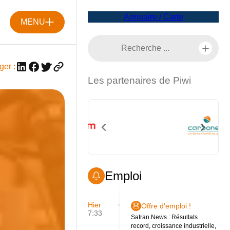
Annuaire / Carte
MENU
ger :
Les partenaires de Piwi
Emploi
Hier
Offre d'emploi !
7:33
Safran News : Résultats
record, croissance industrielle,