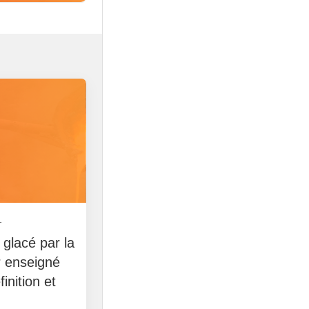
1
& glacé par la
r enseigné
inition et