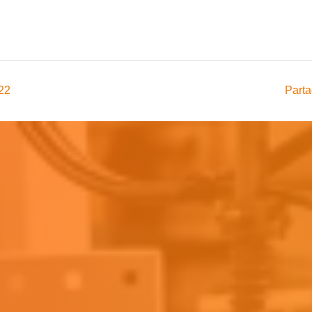
022
Parta