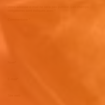
Votre adresse e-mail ne sera pas publiée.
Les champs
obligatoires sont indiqués avec
*
Commentaire
*
Nom
*
E-mail
*
Site web