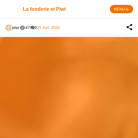
Skip
to
La fonderie et Piwi
MENU
content
piwi
47
0
25 Juin, 2026