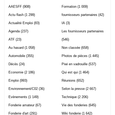
AAESFF
(908)
Formation
(1 009)
Actu flash
(1 299)
fournisseurs partenaires
(42)
Actualité Emploi
(83)
IA
(3)
Agenda
(237)
Les fournisseurs partenaires
ATF
(23)
(546)
Au hasard
(1 058)
Non classée
(658)
Automobile
(355)
Photos de pièces
(1 445)
Décès
(24)
Piwi en vadrouille
(537)
Economie
(2 186)
Qui est qui
(1 464)
Emploi
(993)
Réunions
(652)
Environnement/C02
(36)
Selon la presse
(2 667)
Evènements
(1 149)
Technique
(2 206)
Fonderie amateur
(67)
Vie des fonderies
(645)
Fonderie d'art
(291)
Wiki fonderie
(1 642)