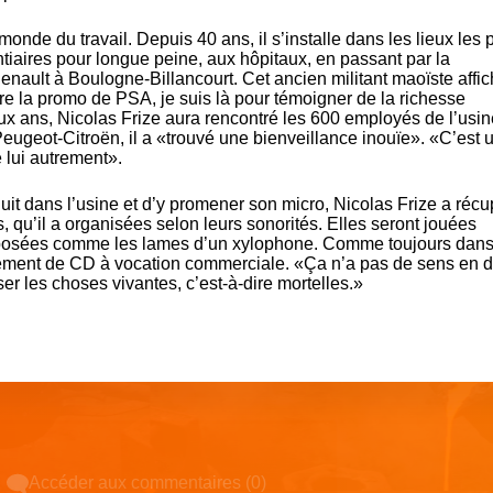
onde du travail. Depuis 40 ans, il s’installe dans les lieux les 
tiaires pour longue peine, aux hôpitaux, en passant par la
nault à Boulogne-Billancourt. Cet ancien militant maoïste affic
ire la promo de PSA, je suis là pour témoigner de la richesse
ux ans, Nicolas Frize aura rencontré les 600 employés de l’usin
 Peugeot-Citroën, il a «trouvé une bienveillance inouïe». «C’est 
 lui autrement».
uit dans l’usine et d’y promener son micro, Nicolas Frize a réc
 qu’il a organisées selon leurs sonorités. Elles seront jouées
posées comme les lames d’un xylophone. Comme toujours dans
trement de CD à vocation commerciale. «Ça n’a pas de sens en 
isser les choses vivantes, c’est-à-dire mortelles.»
Accéder aux commentaires (0)