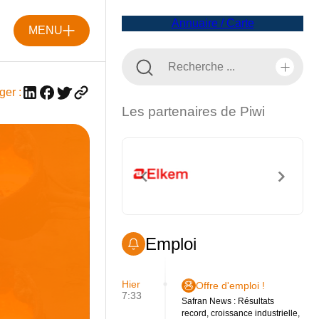
Annuaire / Carte
MENU
ger :
Les partenaires de Piwi
Emploi
Hier
Offre d'emploi !
7:33
Safran News : Résultats
record, croissance industrielle,