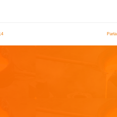
14
Parta