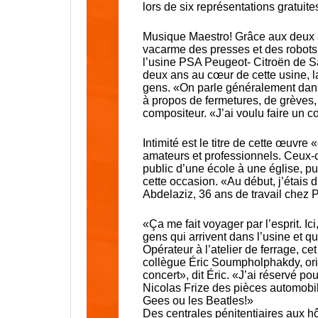
lors de six représentations gratuite
Musique Maestro! Grâce aux deux an
vacarme des presses et des robots v
l’usine PSA Peugeot- Citroën de Sa
deux ans au cœur de cette usine, la
gens. «On parle généralement dans
à propos de fermetures, de grèves, 
compositeur. «J’ai voulu faire un c
Intimité est le titre de cette œuvr
amateurs et professionnels. Ceux-c
public d’une école à une église, pu
cette occasion. «Au début, j’étais d
Abdelaziz, 36 ans de travail chez 
«Ça me fait voyager par l’esprit. Ic
gens qui arrivent dans l’usine et q
Opérateur à l’atelier de ferrage, c
collègue Éric Soumpholphakdy, orig
concert», dit Éric. «J’ai réservé po
Nicolas Frize des pièces automobile
Gees ou les Beatles!»
Des centrales pénitentiaires aux h