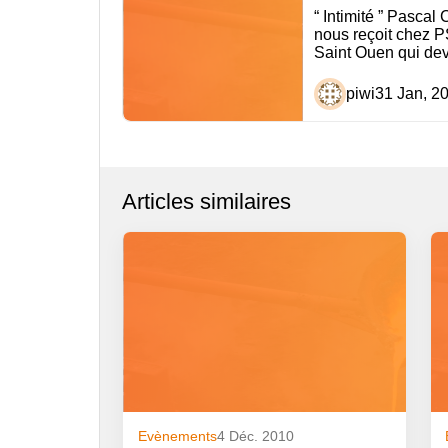
de
“ Intimité ” Pasca
nous reçoit chez 
l’article
Saint Ouen qui dev
piwi
31 Jan, 2
Articles similaires
Evènements
4 Déc. 2010