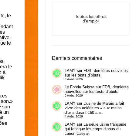
te, le
Toutes les offres
d'emploi
endant
les
tive,
que le
Derniers commentaires
es,
era le
LAMY
sur
FDB, dernières nouvelles
» à
sur les tests d’obuts
lik
6 Août. 2026
Le Fondu Suisse
sur
FDB, dernières
nouvelles sur les tests d’obuts
 ces
5 Août. 2026
 son.»
LAMY
sur
L’usine du Marais a fait
e son
vivre des aciéristes « aux mains
 à un
d’or » durant 160 ans.
4 Août. 2026
it
 Bee
LAMY
sur
La seule usine française
qui fabrique les corps d’obus du
canon Caesar.