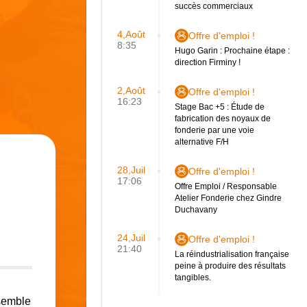
succès commerciaux
4,Août
Offre d'emploi !
8:35
Hugo Garin : Prochaine étape :
direction Firminy !
2,Août
Offre d'emploi !
16:23
Stage Bac +5 : Étude de
fabrication des noyaux de
fonderie par une voie
alternative F/H
28,Juil
Offre d'emploi !
17:06
Offre Emploi / Responsable
Atelier Fonderie chez Gindre
Duchavany
24,Juil
Offre d'emploi !
21:40
La réindustrialisation française
peine à produire des résultats
tangibles.
nsemble