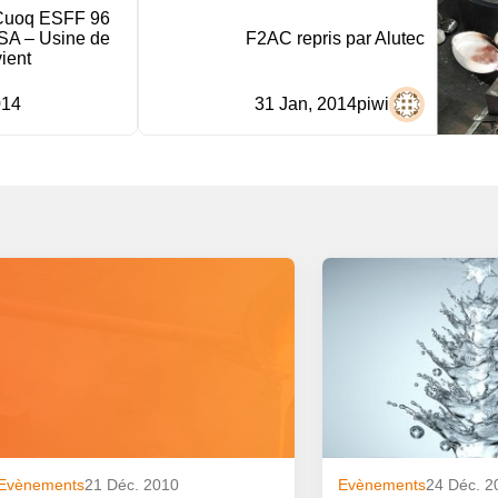
l Cuoq ESFF 96
PSA – Usine de
F2AC repris par Alutec
ient
014
31 Jan, 2014
piwi
Evènements
21 Déc. 2010
Evènements
24 Déc. 2