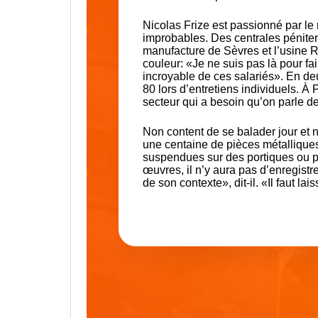
Nicolas Frize est passionné par le m
improbables. Des centrales péniten
manufacture de Sèvres et l’usine Re
couleur: «Je ne suis pas là pour fa
incroyable de ces salariés». En de
80 lors d’entretiens individuels. À
secteur qui a besoin qu’on parle de
Non content de se balader jour et n
une centaine de pièces métalliques,
suspendues sur des portiques ou 
œuvres, il n’y aura pas d’enregis
de son contexte», dit-il. «Il faut la