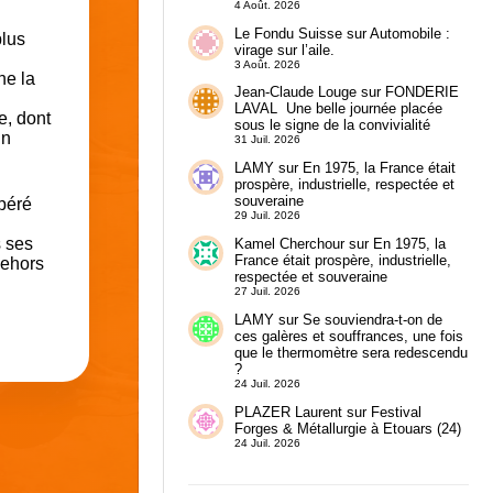
4 Août. 2026
Le Fondu Suisse
sur
Automobile :
plus
virage sur l’aile.
3 Août. 2026
he la
Jean-Claude Louge
sur
FONDERIE
LAVAL Une belle journée placée
e, dont
sous le signe de la convivialité
un
31 Juil. 2026
LAMY
sur
En 1975, la France était
prospère, industrielle, respectée et
souveraine
upéré
29 Juil. 2026
 ses
Kamel Cherchour
sur
En 1975, la
France était prospère, industrielle,
dehors
respectée et souveraine
27 Juil. 2026
LAMY
sur
Se souviendra-t-on de
ces galères et souffrances, une fois
que le thermomètre sera redescendu
?
24 Juil. 2026
PLAZER Laurent
sur
Festival
Forges & Métallurgie à Etouars (24)
24 Juil. 2026