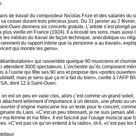
s.
s de travail du compositeur Nicolas Frize et des salariés du si
a cesser durant trois précieux jours. Du 31 janvier au 2 février,
int-Ouen donnera six concerts gratuits. L’artiste s’est plongé p
 plus vieille en France (1924). Il a écouté les sons, mais aussi 
 les médias du travail de façon technique, anecdotique ou néga
rarement du rapport intime que la personne a au travail», expli
oncert qui montre les gens».
e «déambulatoire» qui rassemble quelque 90 musiciens et chorist
i attendent 3000 spectateurs. L’orchestre qu’ils composent mèn
is à l’usine qui fête ses 90 ans et propose des «portes ouvertes
ubitatif, mais je sens que ça m’a fait du bien», confie à l’AFP Bli
PSA, dont 12 à Saint-Ouen.
i, on est un peu en vase clos, alors c’est comme un grand soleil,
ui attachent tellement d’importance à un dessin, une photo ou un
et ouvrier d’origine marocaine lira un texte pour le concert, comm
inaire du Laos. «C’est un peu stressant, je ne suis jamais allé
ur ma femme et ma fille». Il est fasciné par l’usage musical que fa
s. «C’est pas ce qu’on entend à la radio», rit-il, «c’est pas les
ôpitaux