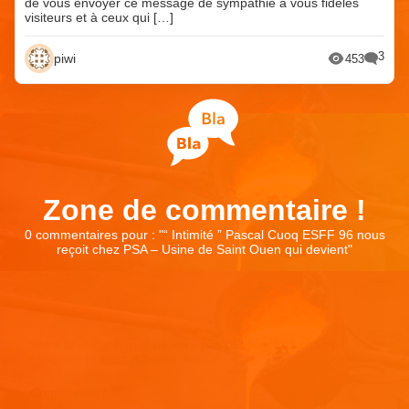
de vous envoyer ce message de sympathie à vous fidèles
visiteurs et à ceux qui […]
3
piwi
453
Zone de commentaire !
0 commentaires pour : "
“ Intimité ” Pascal Cuoq ESFF 96 nous
reçoit chez PSA – Usine de Saint Ouen qui devient
"
Laisser un commentaire
Votre adresse e-mail ne sera pas publiée.
Les champs
obligatoires sont indiqués avec
*
Commentaire
*