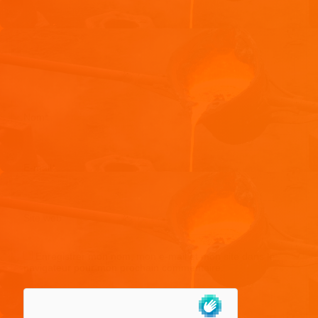
Nom
*
E-mail
*
Site web
Enregistrer mon nom, mon e-mail et mon site dans le
navigateur pour mon prochain commentaire.