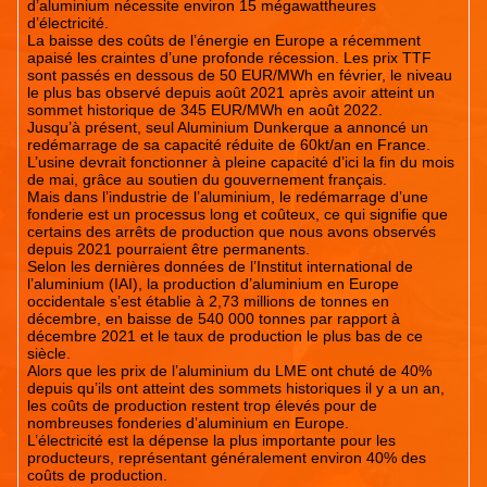
d’aluminium nécessite environ 15 mégawattheures
d’électricité.
La baisse des coûts de l’énergie en Europe a récemment
apaisé les craintes d’une profonde récession. Les prix TTF
sont passés en dessous de 50 EUR/MWh en février, le niveau
le plus bas observé depuis août 2021 après avoir atteint un
sommet historique de 345 EUR/MWh en août 2022.
Jusqu’à présent, seul Aluminium Dunkerque a annoncé un
redémarrage de sa capacité réduite de 60kt/an en France.
L’usine devrait fonctionner à pleine capacité d’ici la fin du mois
de mai, grâce au soutien du gouvernement français.
Mais dans l’industrie de l’aluminium, le redémarrage d’une
fonderie est un processus long et coûteux, ce qui signifie que
certains des arrêts de production que nous avons observés
depuis 2021 pourraient être permanents.
Selon les dernières données de l’Institut international de
l’aluminium (IAI), la production d’aluminium en Europe
occidentale s’est établie à 2,73 millions de tonnes en
décembre, en baisse de 540 000 tonnes par rapport à
décembre 2021 et le taux de production le plus bas de ce
siècle.
Alors que les prix de l’aluminium du LME ont chuté de 40%
depuis qu’ils ont atteint des sommets historiques il y a un an,
les coûts de production restent trop élevés pour de
nombreuses fonderies d’aluminium en Europe.
L’électricité est la dépense la plus importante pour les
producteurs, représentant généralement environ 40% des
coûts de production.