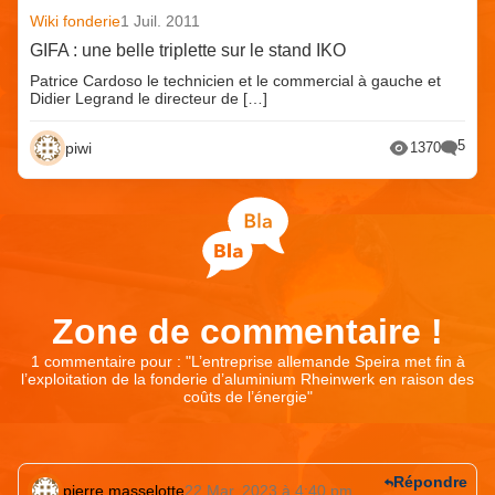
Wiki fonderie
1 Juil. 2011
GIFA : une belle triplette sur le stand IKO
Patrice Cardoso le technicien et le commercial à gauche et
Didier Legrand le directeur de […]
5
piwi
1370
Zone de commentaire !
1 commentaire pour : "
L’entreprise allemande Speira met fin à
l’exploitation de la fonderie d’aluminium Rheinwerk en raison des
coûts de l’énergie
"
Répondre
pierre masselotte
22 Mar. 2023 à 4:40 pm