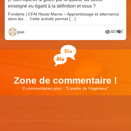
enseigné eu égard à la définition et vous ?
Fonderie | CFAI Haute Marne – Apprentissage et alternance
dans les … Cette activité permet […]
2
piwi
487
Zone de commentaire !
0 commentaires pour : "
L’avenir de l’ingénieur
"
Laisser un commentaire
Votre adresse e-mail ne sera pas publiée.
Les champs
obligatoires sont indiqués avec
*