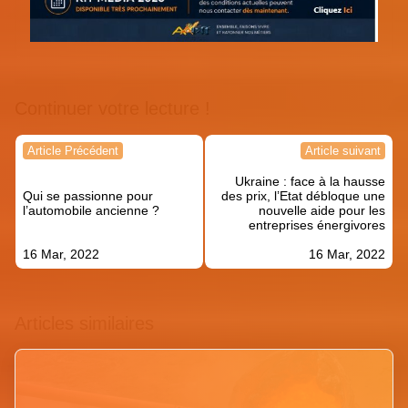
Continuer votre lecture !
Navigation
Article Précédent
Article suivant
de
Ukraine : face à la hausse
l’article
Qui se passionne pour
des prix, l’Etat débloque une
l’automobile ancienne ?
nouvelle aide pour les
entreprises énergivores
16 Mar, 2022
16 Mar, 2022
Articles similaires