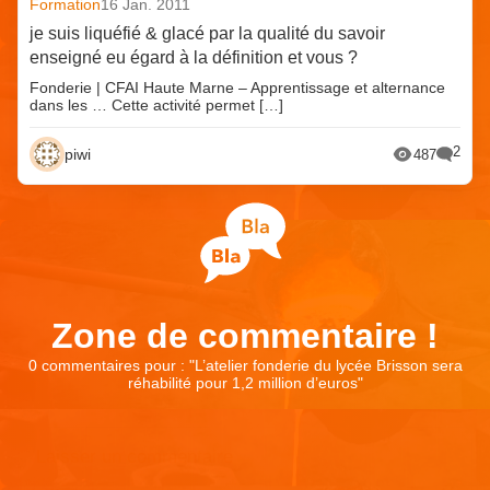
Formation
16 Jan. 2011
je suis liquéfié & glacé par la qualité du savoir
enseigné eu égard à la définition et vous ?
Fonderie | CFAI Haute Marne – Apprentissage et alternance
dans les … Cette activité permet […]
2
piwi
487
Zone de commentaire !
0 commentaires pour : "
L’atelier fonderie du lycée Brisson sera
réhabilité pour 1,2 million d’euros
"
Laisser un commentaire