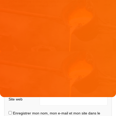
Votre adresse e-mail ne sera pas publiée.
Les champs
obligatoires sont indiqués avec
*
Commentaire
*
Nom
*
E-mail
*
Site web
Enregistrer mon nom, mon e-mail et mon site dans le