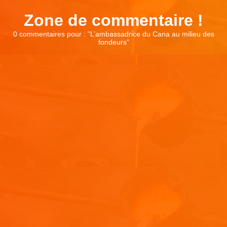
Zone de commentaire !
0 commentaires pour : "
L’ambassadrice du Cana au milieu des
fondeurs
"
Laisser un commentaire
Votre adresse e-mail ne sera pas publiée.
Les champs
obligatoires sont indiqués avec
*
Commentaire
*
Nom
*