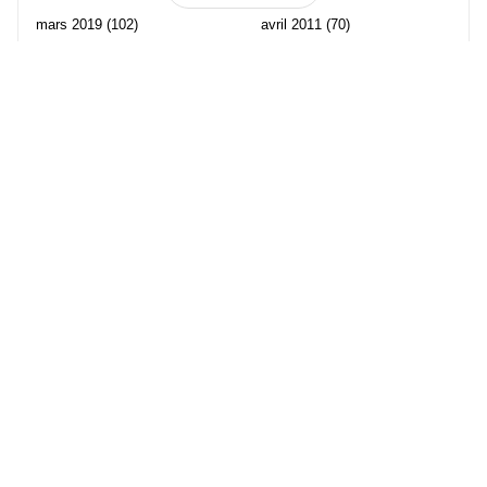
mars 2019
(102)
avril 2011
(70)
février 2019
(95)
mars 2011
(71)
janvier 2019
(73)
février 2011
(65)
décembre 2018
(65)
janvier 2011
(82)
novembre 2018
(107)
décembre 2010
(68)
octobre 2018
(96)
Les partenaire de Piwi