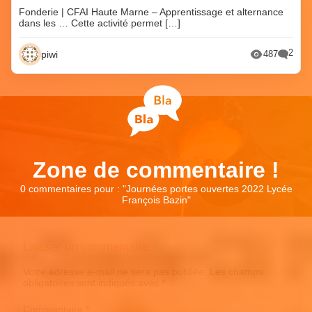
Fonderie | CFAI Haute Marne – Apprentissage et alternance
dans les … Cette activité permet […]
2
piwi
487
Zone de commentaire !
0 commentaires pour : "
Journées portes ouvertes 2022 Lycée
François Bazin
"
Laisser un commentaire
Votre adresse e-mail ne sera pas publiée.
Les champs
obligatoires sont indiqués avec
*
Commentaire
*