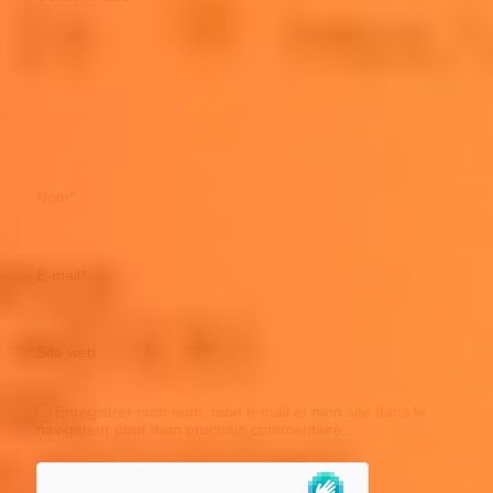
Nom
*
E-mail
*
Site web
Enregistrer mon nom, mon e-mail et mon site dans le
navigateur pour mon prochain commentaire.