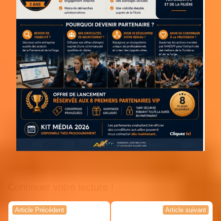
Continuer votre lecture !
Navigation
Article Précédent
Article suivant
de