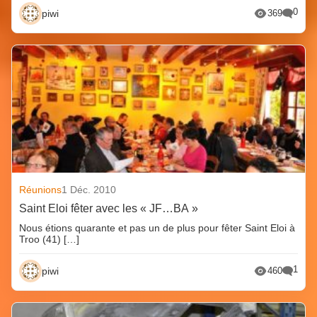
0
piwi
369
Réunions
1 Déc. 2010
Saint Eloi fêter avec les « JF…BA »
Nous étions quarante et pas un de plus pour fêter Saint Eloi à
Troo (41) […]
1
piwi
460