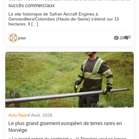
succès commerciaux
Le site historique de Safran Aircraft Engines à
Gennevilliers/Colombes (Hauts-de-Seine) s’étend sur 15
hectares. Il […]
0
piwi
26
Actu flash
4 Août. 2026
Le plus grand gisement européen de terres rares en
Norvège
« Le grand espoir du continent » : la Norvège veut se lancer