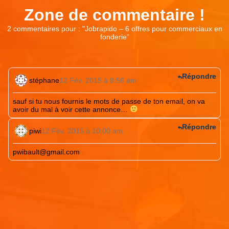
Zone de commentaire !
2 commentaires pour : "
Jobrapido – 6 offres pour commerciaux en
fonderie
"
Répondre
stéphane
12 Fév. 2015 à 8:56 am
sauf si tu nous fournis le mots de passe de ton email, on va
avoir du mal à voir cette annonce…
Répondre
piwi
12 Fév. 2015 à 10:00 am
pwibault@gmail.com
Laisser un commentaire
Votre adresse e-mail ne sera pas publiée.
Les champs
obligatoires sont indiqués avec
*
Commentaire
*