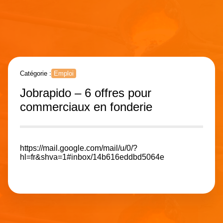
Catégorie :
Emploi
Jobrapido – 6 offres pour
commerciaux en fonderie
https://mail.google.com/mail/u/0/?
hl=fr&shva=1#inbox/14b616eddbd5064e