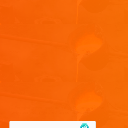
Nom
*
E-mail
*
Site web
Enregistrer mon nom, mon e-mail et mon site dans le
navigateur pour mon prochain commentaire.