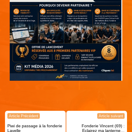
Continuer votre lecture !
Navigation
Article Précédent
Article suivant
de
Piwi de passage à la fonderie
Fonderie Vincent (69) :
l’article
Lavelle
Eclairez ma lanterne…