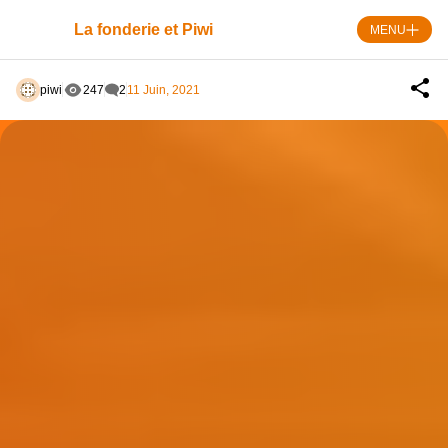
Skip
to
La fonderie et Piwi
MENU
content
piwi
247
2
11 Juin, 2021