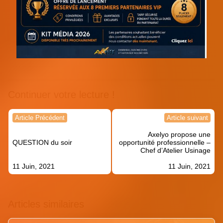
Continuer votre lecture !
Navigation
Article Précédent
Article suivant
de
Axelyo propose une
l’article
QUESTION du soir
opportunité professionnelle –
Chef d’Atelier Usinage
11 Juin, 2021
11 Juin, 2021
Articles similaires