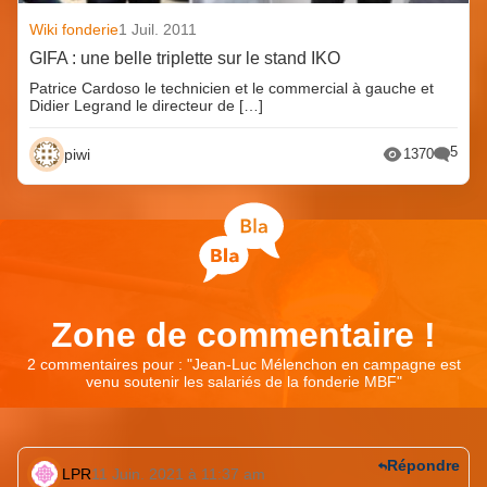
Wiki fonderie
1 Juil. 2011
GIFA : une belle triplette sur le stand IKO
Patrice Cardoso le technicien et le commercial à gauche et
Didier Legrand le directeur de […]
5
piwi
1370
Zone de commentaire !
2 commentaires pour : "
Jean-Luc Mélenchon en campagne est
venu soutenir les salariés de la fonderie MBF
"
Répondre
LPR
11 Juin. 2021 à 11:37 am