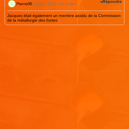
Répondre
Pierre08
20 Sep. 2012 à 9:14 pm
Jacques était également un membre assidu de la Commission
de la métallurgie des fontes
Laisser un commentaire
Votre adresse e-mail ne sera pas publiée.
Les champs
obligatoires sont indiqués avec
*
Commentaire
*
Nom
*