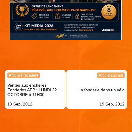
Continuer votre lecture !
Navigation
Article Précédent
Article suivant
de
Ventes aux enchères
l’article
Fonderies AFP : LUNDI 22
La fonderie dans un vélo
OCTOBRE à 11H00
19 Sep, 2012
19 Sep, 2012
Articles similaires