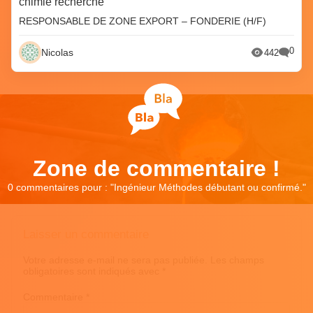
chimie recherche
RESPONSABLE DE ZONE EXPORT – FONDERIE (H/F)
0
Nicolas
442
Zone de commentaire !
0 commentaires pour : "
Ingénieur Méthodes débutant ou confirmé.
"
Laisser un commentaire
Votre adresse e-mail ne sera pas publiée.
Les champs
obligatoires sont indiqués avec
*
Commentaire
*