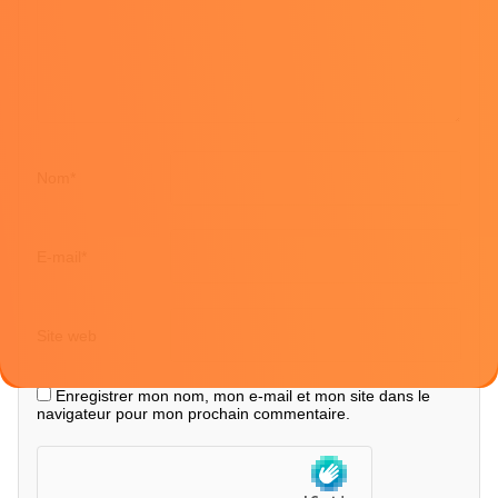
Nom
*
E-mail
*
Site web
Enregistrer mon nom, mon e-mail et mon site dans le
navigateur pour mon prochain commentaire.