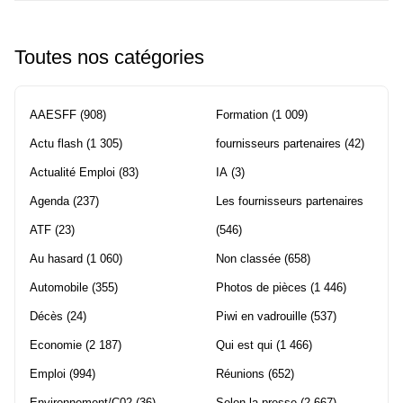
Toutes nos catégories
AAESFF
(908)
Formation
(1 009)
Actu flash
(1 305)
fournisseurs partenaires
(42)
Actualité Emploi
(83)
IA
(3)
Agenda
(237)
Les fournisseurs partenaires
ATF
(23)
(546)
Au hasard
(1 060)
Non classée
(658)
Automobile
(355)
Photos de pièces
(1 446)
Décès
(24)
Piwi en vadrouille
(537)
Economie
(2 187)
Qui est qui
(1 466)
Emploi
(994)
Réunions
(652)
Environnement/C02
(36)
Selon la presse
(2 667)