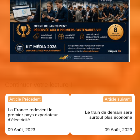
Continuer votre lecture !
Navigation
Article Précédent
Article suivant
de
La France redevient le
l’article
Le train de demain sera
premier pays exportateur
surtout plus économe
d’électricité
09 Août, 2023
09 Août, 2023