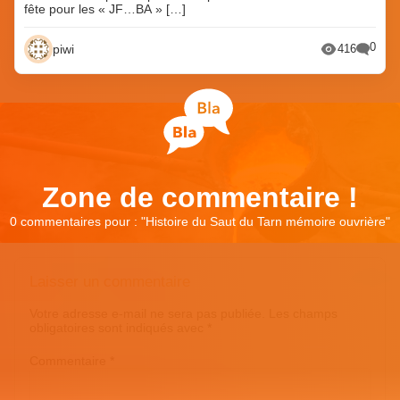
fête pour les « JF…BA » […]
0
piwi
416
Zone de commentaire !
0 commentaires pour : "
Histoire du Saut du Tarn mémoire ouvrière
"
Laisser un commentaire
Votre adresse e-mail ne sera pas publiée.
Les champs
obligatoires sont indiqués avec
*
Commentaire
*