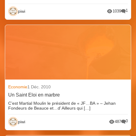
1
piwi
1039
Economie
1 Déc. 2010
Un Saint Eloi en marbre
C’est Martial Moulin le président de « JF…BA » – Jehan
Fondeurs de Beauce et…d’ Ailleurs qui […]
0
piwi
487