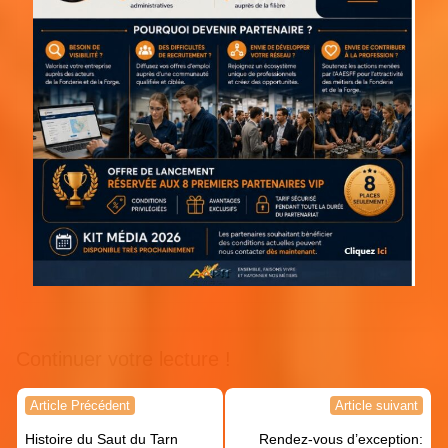
Continuer votre lecture !
Navigation
Article Précédent
Article suivant
de
Histoire du Saut du Tarn
Rendez-vous d’exception: