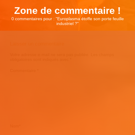
Zone de commentaire !
0 commentaires pour : "
Europlasma étoffe son porte feuille
industriel ?
"
Laisser un commentaire
Votre adresse e-mail ne sera pas publiée.
Les champs
obligatoires sont indiqués avec
*
Commentaire
*
Nom
*