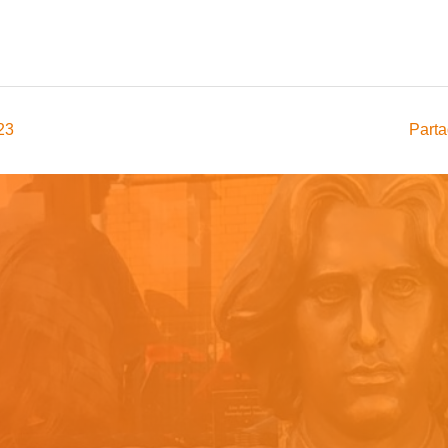
23
Parta