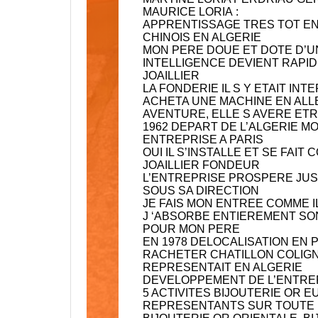
MAURICE LORIA
:
APPRENTISSAGE TRES TOT EN 
CHINOIS EN ALGERIE
MON PERE DOUE ET DOTE D’U
INTELLIGENCE DEVIENT RAPI
JOAILLIER
LA FONDERIE IL S Y ETAIT INT
ACHETA UNE MACHINE EN ALL
AVENTURE, ELLE S AVERE ET
1962 DEPART DE L’ALGERIE 
ENTREPRISE A PARIS
OUI IL S’INSTALLE ET SE FAI
JOAILLIER FONDEUR
L’ENTREPRISE PROSPERE JUS
SOUS SA DIRECTION
JE FAIS MON ENTREE COMME IL 
J ‘ABSORBE ENTIEREMENT SO
POUR MON PERE
EN 1978 DELOCALISATION EN
RACHETER CHATILLON COLIGNY
REPRESENTAIT EN ALGERIE
DEVELOPPEMENT DE L’ENTREP
5 ACTIVITES BIJOUTERIE OR 
REPRESENTANTS SUR TOUTE L