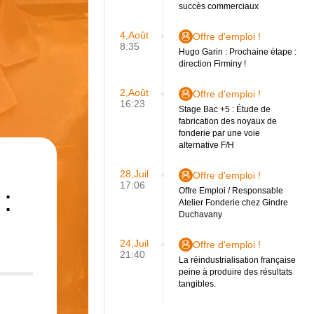
succès commerciaux
4,Août
Offre d'emploi !
8:35
Hugo Garin : Prochaine étape :
direction Firminy !
2,Août
Offre d'emploi !
16:23
Stage Bac +5 : Étude de
fabrication des noyaux de
fonderie par une voie
alternative F/H
28,Juil
Offre d'emploi !
17:06
:
Offre Emploi / Responsable
Atelier Fonderie chez Gindre
Duchavany
24,Juil
Offre d'emploi !
21:40
La réindustrialisation française
peine à produire des résultats
tangibles.