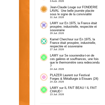
3 Août. 2026
Jean-Claude Louge
sur
FONDERIE
LAVAL Une belle journée placée
sous le signe de la convivialité
31 Juil. 2026
LAMY
sur
En 1975, la France était
prospère, industrielle, respectée et
souveraine
29 Juil. 2026
Kamel Cherchour
sur
En 1975, la
France était prospère, industrielle,
respectée et souveraine
27 Juil. 2026
LAMY
sur
Se souviendra-t-on de
ces galères et souffrances, une fois
que le thermomètre sera redescendu
?
24 Juil. 2026
PLAZER Laurent
sur
Festival
Forges & Métallurgie à Etouars (24)
24 Juil. 2026
LAMY
sur
IL FAIT BEAU ! IL FAIT
CHAUD !
23 Juil. 2026