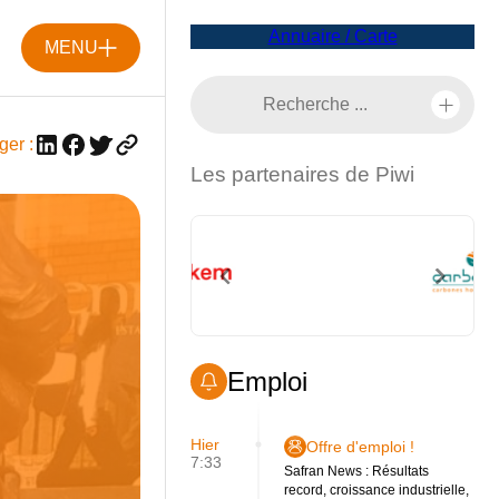
Annuaire / Carte
MENU
ger :
Les partenaires de Piwi
Emploi
Hier
Offre d'emploi !
7:33
Safran News : Résultats
record, croissance industrielle,