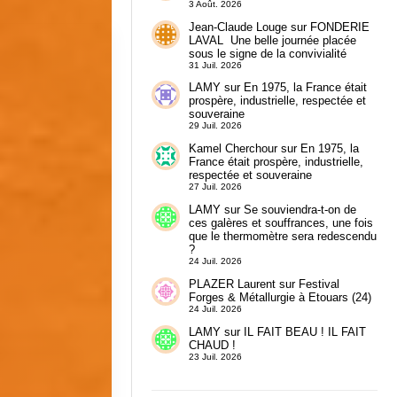
3 Août. 2026
Jean-Claude Louge
sur
FONDERIE
LAVAL Une belle journée placée
sous le signe de la convivialité
31 Juil. 2026
LAMY
sur
En 1975, la France était
prospère, industrielle, respectée et
souveraine
29 Juil. 2026
Kamel Cherchour
sur
En 1975, la
France était prospère, industrielle,
respectée et souveraine
27 Juil. 2026
LAMY
sur
Se souviendra-t-on de
ces galères et souffrances, une fois
que le thermomètre sera redescendu
?
24 Juil. 2026
PLAZER Laurent
sur
Festival
Forges & Métallurgie à Etouars (24)
24 Juil. 2026
LAMY
sur
IL FAIT BEAU ! IL FAIT
CHAUD !
23 Juil. 2026