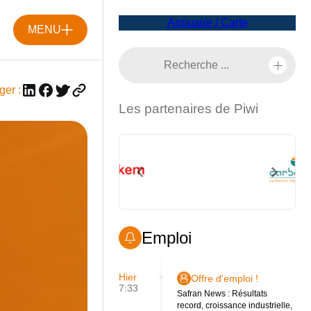
Annuaire / Carte
MENU
ger :
Les partenaires de Piwi
Emploi
Hier
Offre d'emploi !
7:33
Safran News : Résultats
record, croissance industrielle,