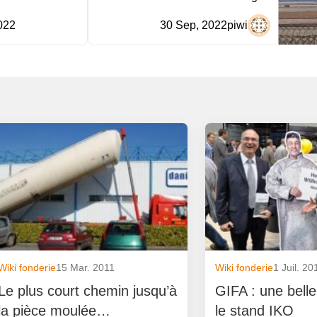
022
30 Sep, 2022
piwi
Wiki fonderie
15 Mar. 2011
Wiki fonderie
1 Juil. 20
Le plus court chemin jusqu’à
GIFA : une belle 
la pièce moulée…
le stand IKO