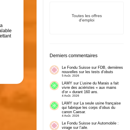
Toutes les offres
d'emploi
la
alable
ettant
Derniers commentaires
Le Fondu Suisse
sur
FDB, dernières
nouvelles sur les tests d’obuts
5 Août. 2026
LAMY
sur
L’usine du Marais a fait
vivre des aciéristes « aux mains
d’or » durant 160 ans.
4 Août. 2026
LAMY
sur
La seule usine française
qui fabrique les corps d’obus du
canon Caesar.
4 Août. 2026
Le Fondu Suisse
sur
Automobile :
virage sur l’aile.