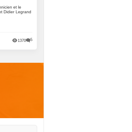
nicien et le
t Didier Legrand
5
1370