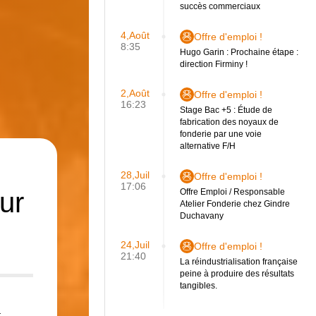
succès commerciaux
4,Août
Offre d'emploi !
8:35
Hugo Garin : Prochaine étape :
direction Firminy !
2,Août
Offre d'emploi !
16:23
Stage Bac +5 : Étude de
fabrication des noyaux de
fonderie par une voie
alternative F/H
28,Juil
Offre d'emploi !
17:06
ur
Offre Emploi / Responsable
Atelier Fonderie chez Gindre
Duchavany
24,Juil
Offre d'emploi !
21:40
La réindustrialisation française
peine à produire des résultats
tangibles.
à