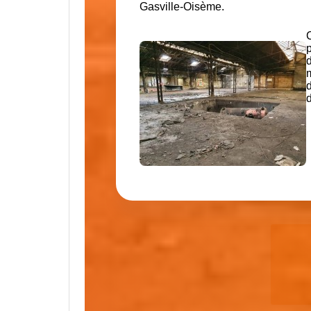
Gasville-Oisème.
C
p
d
d