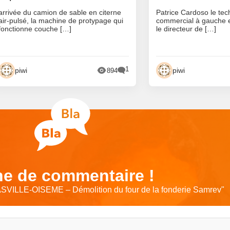
arrivée du camion de sable en citerne
Patrice Cardoso le tech
air-pulsé, la machine de protypage qui
commercial à gauche e
fonctionne couche […]
le directeur de […]
1
piwi
piwi
894
e de commentaire !
SVILLE-OISEME – Démolition du four de la fonderie Samrev
"