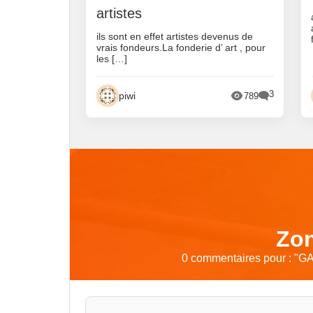
artistes
ils sont en effet artistes devenus de
vrais fondeurs.La fonderie d’ art , pour
les […]
3
piwi
789
Zon
0 commentaires pour : "
GA