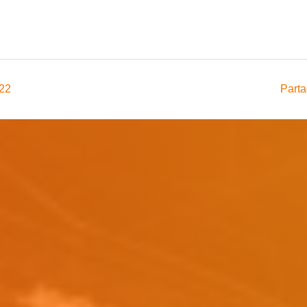
022
Parta