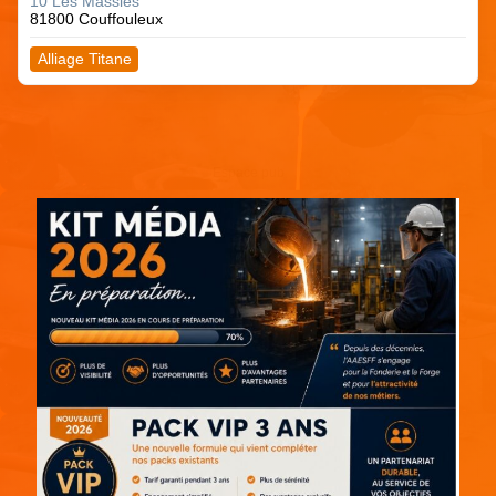
10 Les Massiès
81800 Couffouleux
Alliage Titane
Espace pub