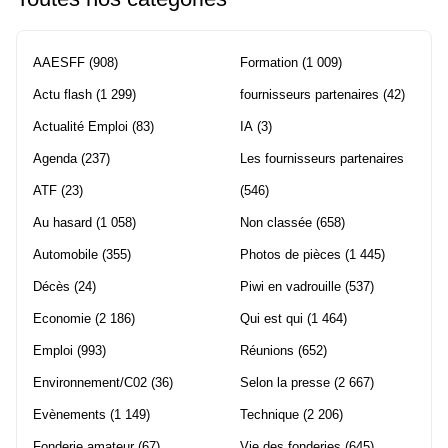
AAESFF
(908)
Formation
(1 009)
Actu flash
(1 299)
fournisseurs partenaires
(42)
Actualité Emploi
(83)
IA
(3)
Agenda
(237)
Les fournisseurs partenaires
ATF
(23)
(546)
Au hasard
(1 058)
Non classée
(658)
Automobile
(355)
Photos de pièces
(1 445)
Décès
(24)
Piwi en vadrouille
(537)
Economie
(2 186)
Qui est qui
(1 464)
Emploi
(993)
Réunions
(652)
Environnement/C02
(36)
Selon la presse
(2 667)
Evènements
(1 149)
Technique
(2 206)
Fonderie amateur
(67)
Vie des fonderies
(645)