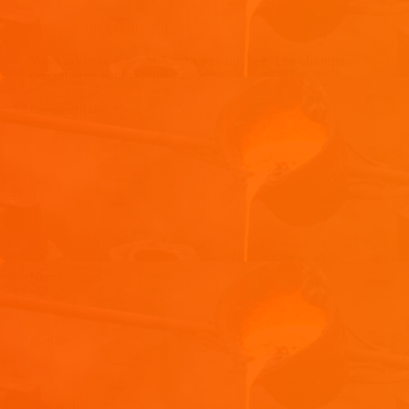
Laisser un commentaire
Votre adresse e-mail ne sera pas publiée.
Les champs
obligatoires sont indiqués avec
*
Commentaire
*
Nom
*
E-mail
*
Site web