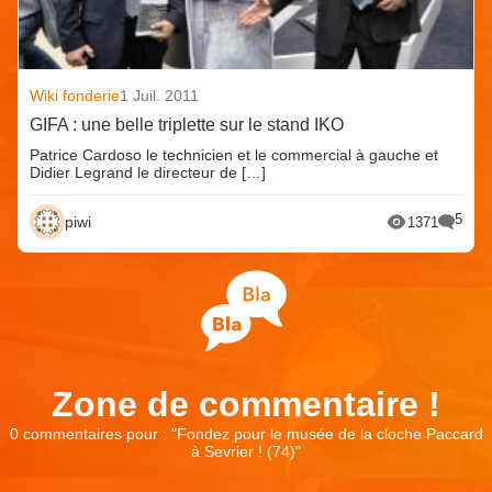
Wiki fonderie
1 Juil. 2011
GIFA : une belle triplette sur le stand IKO
Patrice Cardoso le technicien et le commercial à gauche et
Didier Legrand le directeur de […]
5
piwi
1371
Zone de commentaire !
0 commentaires pour : "
Fondez pour le musée de la cloche Paccard
à Sevrier ! (74)
"