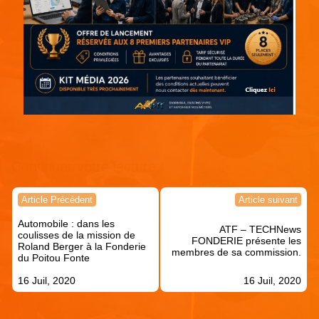
Continuer votre lecture !
Navigation
Article Précédent
Article suivant
de
Automobile : dans les
l’article
ATF – TECHNews
coulisses de la mission de
FONDERIE présente les
Roland Berger à la Fonderie
membres de sa commission.
du Poitou Fonte
16 Juil, 2020
16 Juil, 2020