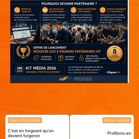
Continuer votre lecture !
Navigation
Article Précédent
Article suivant
de
C’est en forgeant qu’on
l’article
Profitons-en
devient forgeron