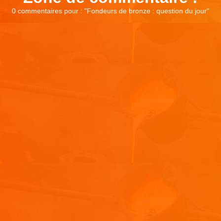
0 commentaires pour : "
Fondeurs de bronze : question du jour
"
Laisser un commentaire
Votre adresse e-mail ne sera pas publiée.
Les champs
obligatoires sont indiqués avec
*
Commentaire
*
Nom
*
E-mail
*