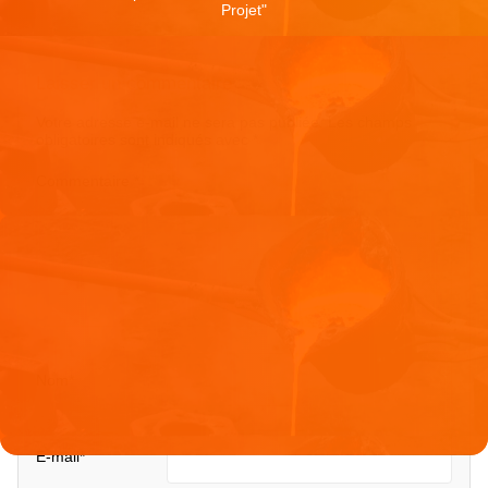
Projet
"
Laisser un commentaire
Votre adresse e-mail ne sera pas publiée.
Les champs
obligatoires sont indiqués avec
*
Commentaire
*
Nom
*
E-mail
*