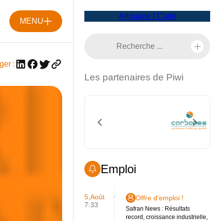
Annuaire / Carte
MENU
ger :
Les partenaires de Piwi
Emploi
5,Août
Offre d'emploi !
7:33
Safran News : Résultats
record, croissance industrielle,