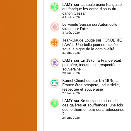
LAMY
sur
La seule usine française
qui fabrique les corps d’obus du
canon Caesar.
4 Août. 2026
Le Fondu Suisse
sur
Automobile :
virage sur l’aile.
3 Août. 2026
Jean-Claude Louge
sur
FONDERIE
LAVAL Une belle journée placée
sous le signe de la convivialité
31 Juil. 2026
LAMY
sur
En 1975, la France était
prospère, industrielle, respectée et
souveraine
29 Juil. 2026
Kamel Cherchour
sur
En 1975, la
France était prospère, industrielle,
respectée et souveraine
27 Juil. 2026
LAMY
sur
Se souviendra-t-on de
ces galères et souffrances, une fois
que le thermomètre sera redescendu
?
24 Juil. 2026