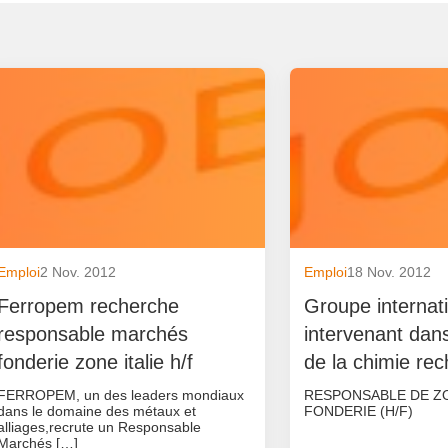
Emploi
2 Nov. 2012
Emploi
18 Nov. 2012
Ferropem recherche
Groupe internat
responsable marchés
intervenant dans
fonderie zone italie h/f
de la chimie re
FERROPEM, un des leaders mondiaux
RESPONSABLE DE Z
dans le domaine des métaux et
FONDERIE (H/F)
alliages,recrute un Responsable
Marchés […]