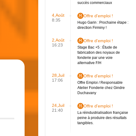
succès commerciaux
4,Août
Offre d'emploi !
8:35
Hugo Garin : Prochaine étape :
direction Firminy !
2,Août
Offre d'emploi !
16:23
Stage Bac +5 : Étude de
fabrication des noyaux de
fonderie par une voie
alternative F/H
28,Juil
Offre d'emploi !
17:06
Offre Emploi / Responsable
Atelier Fonderie chez Gindre
Duchavany
24,Juil
Offre d'emploi !
21:40
La réindustrialisation française
peine à produire des résultats
tangibles.