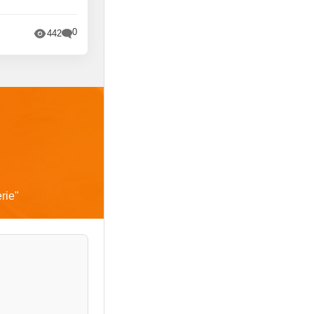
0
442
rie
"