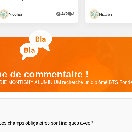
0
Nicolas
Nicolas
447
e de commentaire !
IE MONTIGNY ALUMINIUM recherche un diplômé BTS Fonde
Les champs obligatoires sont indiqués avec
*