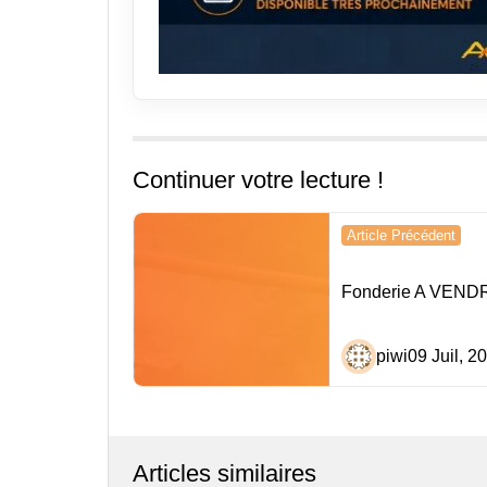
Continuer votre lecture !
Navigation
Article Précédent
de
Fonderie A VEND
l’article
piwi
09 Juil, 2
Articles similaires