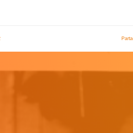
2
Parta