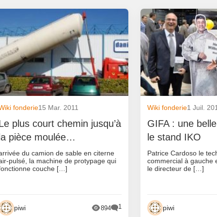
Wiki fonderie
15 Mar. 2011
Wiki fonderie
1 Juil. 20
Le plus court chemin jusqu’à
GIFA : une belle 
la pièce moulée…
le stand IKO
arrivée du camion de sable en citerne
Patrice Cardoso le tech
air-pulsé, la machine de protypage qui
commercial à gauche e
fonctionne couche […]
le directeur de […]
1
piwi
piwi
894