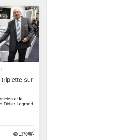
11
triplette sur
nicien et le
t Didier Legrand
5
1370