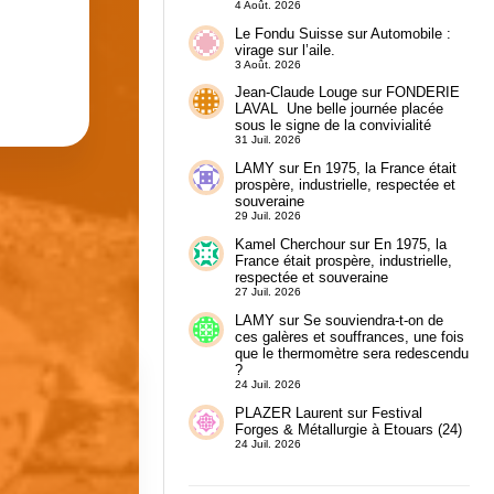
4 Août. 2026
Le Fondu Suisse
sur
Automobile :
virage sur l’aile.
3 Août. 2026
Jean-Claude Louge
sur
FONDERIE
LAVAL Une belle journée placée
sous le signe de la convivialité
31 Juil. 2026
LAMY
sur
En 1975, la France était
prospère, industrielle, respectée et
souveraine
29 Juil. 2026
Kamel Cherchour
sur
En 1975, la
France était prospère, industrielle,
respectée et souveraine
27 Juil. 2026
LAMY
sur
Se souviendra-t-on de
ces galères et souffrances, une fois
que le thermomètre sera redescendu
?
24 Juil. 2026
PLAZER Laurent
sur
Festival
Forges & Métallurgie à Etouars (24)
24 Juil. 2026