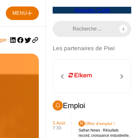
Annuaire / Carte
MENU
ger :
Les partenaires de Piwi
Emploi
5,Août
Offre d'emploi !
7:33
Safran News : Résultats
record, croissance industrielle,