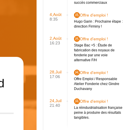
succès commerciaux
4,Août
Offre d'emploi !
8:35
Hugo Garin : Prochaine étape :
direction Firminy !
2,Août
Offre d'emploi !
16:23
Stage Bac +5 : Étude de
fabrication des noyaux de
fonderie par une voie
alternative F/H
28,Juil
Offre d'emploi !
17:06
d
Offre Emploi / Responsable
Atelier Fonderie chez Gindre
Duchavany
24,Juil
Offre d'emploi !
21:40
La réindustrialisation française
peine à produire des résultats
tangibles.