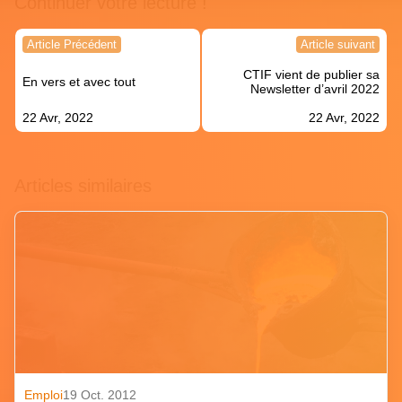
Continuer votre lecture !
Navigation
Article Précédent
Article suivant
de
CTIF vient de publier sa
l’article
En vers et avec tout
Newsletter d’avril 2022
22 Avr, 2022
22 Avr, 2022
Articles similaires
Emploi
19 Oct. 2012