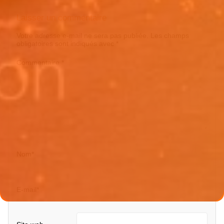
Laisser un commentaire
Votre adresse e-mail ne sera pas publiée.
Les champs
obligatoires sont indiqués avec
*
Commentaire
*
Nom
*
E-mail
*