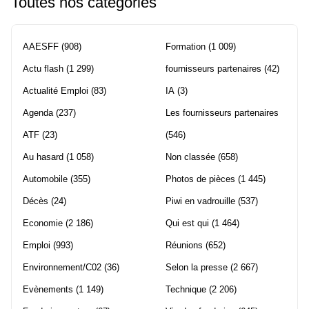
Toutes nos catégories
AAESFF
(908)
Formation
(1 009)
Actu flash
(1 299)
fournisseurs partenaires
(42)
Actualité Emploi
(83)
IA
(3)
Agenda
(237)
Les fournisseurs partenaires
ATF
(23)
(546)
Au hasard
(1 058)
Non classée
(658)
Automobile
(355)
Photos de pièces
(1 445)
Décès
(24)
Piwi en vadrouille
(537)
Economie
(2 186)
Qui est qui
(1 464)
Emploi
(993)
Réunions
(652)
Environnement/C02
(36)
Selon la presse
(2 667)
Evènements
(1 149)
Technique
(2 206)