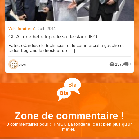
Wiki fonderie
1 Juil. 2011
GIFA : une belle triplette sur le stand IKO
Patrice Cardoso le technicien et le commercial à gauche et
Didier Legrand le directeur de […]
5
piwi
1370
Zone de commentaire !
0 commentaires pour : "
FMGC La fonderie, c’est bien plus qu’un
métier.
"