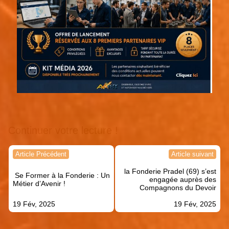
Continuer votre lecture !
Navigation
Article Précédent
Article suivant
de
la Fonderie Pradel (69) s’est
l’article
Se Former à la Fonderie : Un
engagée auprès des
Métier d’Avenir !
Compagnons du Devoir
19 Fév, 2025
19 Fév, 2025