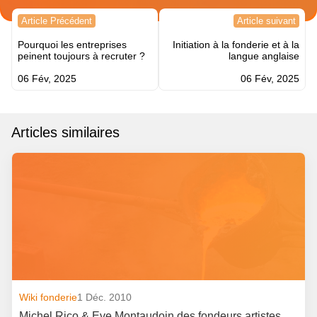
Navigation
Article Précédent
Article suivant
de
Pourquoi les entreprises
Initiation à la fonderie et à la
l’article
peinent toujours à recruter ?
langue anglaise
06 Fév, 2025
06 Fév, 2025
Articles similaires
Wiki fonderie
1 Déc. 2010
Michel Rico & Eve Montaudoin des fondeurs artistes