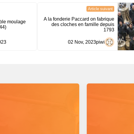
Article suivant
A la fonderie Paccard on fabrique
ble moulage
des cloches en famille depuis
44)
1793
023
02 Nov, 2023
piwi