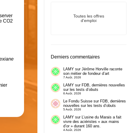
server
Toutes les offres
de CO2
d'emploi
Derniers commentaires
lexiane
LAMY
sur
Jérôme Horville raconte
son métier de fondeur d’art
7 Août. 2026
mier
LAMY
sur
FDB, dernières nouvelles
sur les tests d’obuts
6 Août. 2026
Le Fondu Suisse
sur
FDB, dernières
nouvelles sur les tests d’obuts
5 Août. 2026
LAMY
sur
L’usine du Marais a fait
vivre des aciéristes « aux mains
d’or » durant 160 ans.
4 Août. 2026