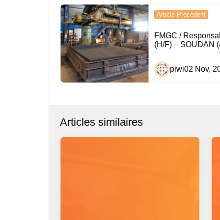
Navigation
Article Précédent
de
FMGC / Responsa
l’article
(H/F) – SOUDAN (
piwi
02 Nov, 2
Articles similaires