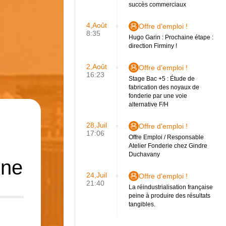
succès commerciaux
4,Août
Offre d'emploi !
8:35
Hugo Garin : Prochaine étape :
direction Firminy !
2,Août
Offre d'emploi !
16:23
Stage Bac +5 : Étude de
fabrication des noyaux de
fonderie par une voie
alternative F/H
28,Juil
Offre d'emploi !
17:06
Offre Emploi / Responsable
Atelier Fonderie chez Gindre
Duchavany
one
24,Juil
Offre d'emploi !
21:40
La réindustrialisation française
peine à produire des résultats
tangibles.