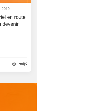
. 2010
riel en route
 devenir
0
678