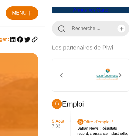
Annuaire / Carte
MENU
ger :
Les partenaires de Piwi
Emploi
5,Août
Offre d'emploi !
7:33
Safran News : Résultats
record, croissance industrielle,