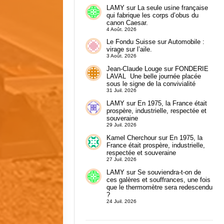
LAMY
sur
La seule usine française
qui fabrique les corps d’obus du
canon Caesar.
4 Août. 2026
Le Fondu Suisse
sur
Automobile :
virage sur l’aile.
3 Août. 2026
Jean-Claude Louge
sur
FONDERIE
LAVAL Une belle journée placée
sous le signe de la convivialité
31 Juil. 2026
LAMY
sur
En 1975, la France était
prospère, industrielle, respectée et
souveraine
29 Juil. 2026
Kamel Cherchour
sur
En 1975, la
France était prospère, industrielle,
respectée et souveraine
27 Juil. 2026
LAMY
sur
Se souviendra-t-on de
ces galères et souffrances, une fois
que le thermomètre sera redescendu
?
24 Juil. 2026