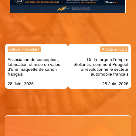
Continuer votre lecture !
Navigation
Article Précédent
Article suivant
de
Association de conception,
De la forge à l’empire
l’article
fabrication et mise en valeur
Stellantis, comment Peugeot
d’une maquette de canon
a révolutionné le secteur
français
automobile français
28 Juin, 2026
28 Juin, 2026
Articles similaires