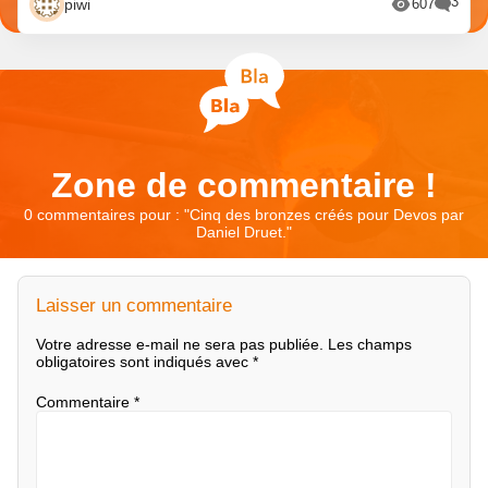
3
piwi
607
Zone de commentaire !
0 commentaires pour : "
Cinq des bronzes créés pour Devos par
Daniel Druet.
"
Laisser un commentaire
Votre adresse e-mail ne sera pas publiée.
Les champs
obligatoires sont indiqués avec
*
Commentaire
*