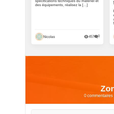
spécifications techniques du matériel et
des équipements, réalisez la […]
0
Nicolas
457
Zon
0 commentaires p