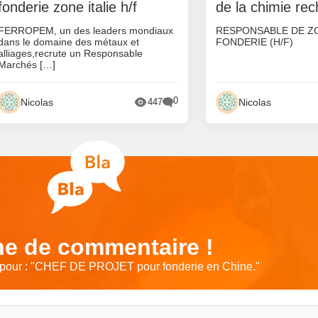
fonderie zone italie h/f
de la chimie re
FERROPEM, un des leaders mondiaux
RESPONSABLE DE Z
dans le domaine des métaux et
FONDERIE (H/F)
alliages,recrute un Responsable
Marchés […]
0
Nicolas
Nicolas
447
e de commentaire !
our : "
CHEF DE PROJET pour fonderie en Chine.
"