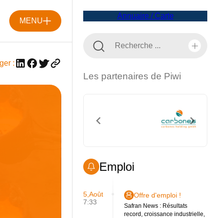
Annuaire / Carte
MENU
ger :
Les partenaires de Piwi
Emploi
5,Août
Offre d'emploi !
7:33
Safran News : Résultats
record, croissance industrielle,