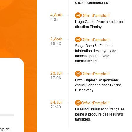
succès commerciaux
4,Août
Offre d'emploi !
8:35
Hugo Garin : Prochaine étape :
direction Firminy !
2,Août
Offre d'emploi !
16:23
Stage Bac +5 : Étude de
fabrication des noyaux de
fonderie par une voie
alternative F/H
28,Juil
Offre d'emploi !
17:06
Offre Emploi / Responsable
Atelier Fonderie chez Gindre
Duchavany
24,Juil
Offre d'emploi !
21:40
La réindustrialisation française
peine à produire des résultats
tangibles.
me et