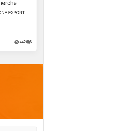
cherche
ONE EXPORT –
0
442