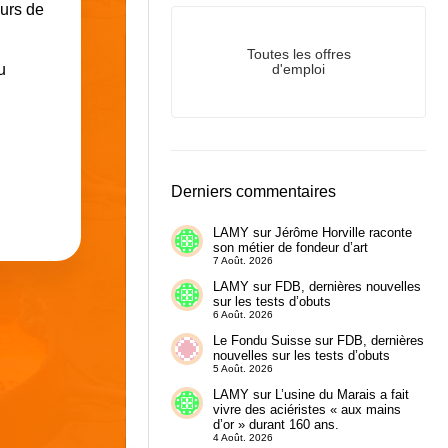
ours de
Toutes les offres
u
d'emploi
Derniers commentaires
LAMY
sur
Jérôme Horville raconte
son métier de fondeur d’art
7 Août. 2026
LAMY
sur
FDB, dernières nouvelles
sur les tests d’obuts
6 Août. 2026
Le Fondu Suisse
sur
FDB, dernières
nouvelles sur les tests d’obuts
5 Août. 2026
LAMY
sur
L’usine du Marais a fait
vivre des aciéristes « aux mains
d’or » durant 160 ans.
4 Août. 2026