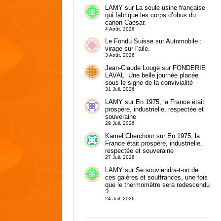
LAMY
sur
La seule usine française
qui fabrique les corps d’obus du
canon Caesar.
4 Août. 2026
Le Fondu Suisse
sur
Automobile :
virage sur l’aile.
3 Août. 2026
Jean-Claude Louge
sur
FONDERIE
LAVAL Une belle journée placée
sous le signe de la convivialité
31 Juil. 2026
LAMY
sur
En 1975, la France était
prospère, industrielle, respectée et
souveraine
29 Juil. 2026
Kamel Cherchour
sur
En 1975, la
France était prospère, industrielle,
respectée et souveraine
27 Juil. 2026
LAMY
sur
Se souviendra-t-on de
ces galères et souffrances, une fois
que le thermomètre sera redescendu
?
24 Juil. 2026