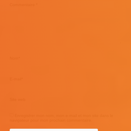
Commentaire
*
Nom
*
E-mail
*
Site web
Enregistrer mon nom, mon e-mail et mon site dans le
navigateur pour mon prochain commentaire.