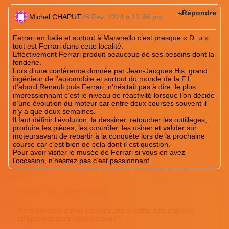
Répondre
Michel CHAPUT
28 Fév. 2024 à 12:08 pm
Ferrari en Italie et surtout à Maranello c’est presque « D..u »
tout est Ferrari dans cette localité.
Effectivement Ferrari produit beaucoup de ses besoins dont la
fonderie.
Lors d’une conférence donnée par Jean-Jacques His, grand
ingénieur de l’automobile et surtout du monde de la F1
d’abord Renault puis Ferrari, n’hésitait pas à dire: le plus
impressionnant c’est le niveau de réactivité lorsque l’on décide
d’une évolution du moteur car entre deux courses souvent il
n’y a que deux semaines.
Il faut définir l’évolution, la dessiner, retoucher les outillages,
produire les pièces, les contrôler, les usiner et valider sur
moteursavant de repartir à la conquête lors de la prochaine
course car c’est bien de cela dont il est question.
Pour avoir visiter le musée de Ferrari si vous en avez
l’occasion, n’hésitez pas c’est passionnant.
Laisser un commentaire
Votre adresse e-mail ne sera pas publiée.
Les champs
obligatoires sont indiqués avec
*