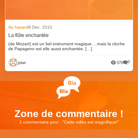
Au hasard
8 Déc. 2010
La flûte enchantée
(de Mozart) est un bel instrument magique….mais la cloche
de Papageno est elle aussi enchantée. […]
0
piwi
370
Zone de commentaire !
1 commentaire pour : "
Cette vidéo est magnifique!
"