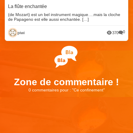
La flûte enchantée
(de Mozart) est un bel instrument magique….mais la cloche
de Papageno est elle aussi enchantée. […]
0
piwi
370
Zone de commentaire !
0 commentaires pour : "
Ce confinement
"
Laisser un commentaire
Votre adresse e-mail ne sera pas publiée.
Les champs
obligatoires sont indiqués avec
*