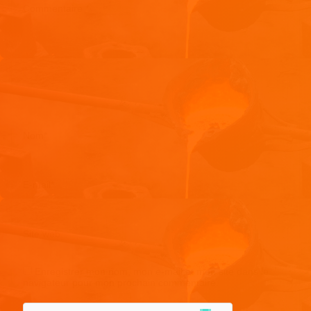
Commentaire
*
Nom
*
E-mail
*
Site web
Enregistrer mon nom, mon e-mail et mon site dans le
navigateur pour mon prochain commentaire.