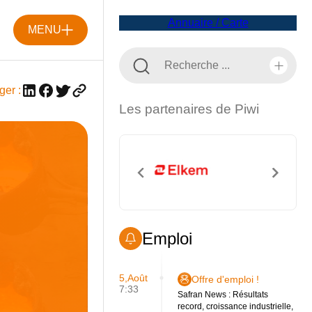
Annuaire / Carte
MENU
ger :
Les partenaires de Piwi
Emploi
5,Août
Offre d'emploi !
7:33
Safran News : Résultats
record, croissance industrielle,