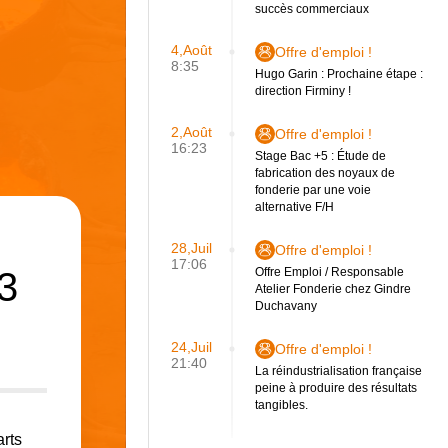
succès commerciaux
4,Août
Offre d'emploi !
8:35
Hugo Garin : Prochaine étape :
direction Firminy !
2,Août
Offre d'emploi !
16:23
Stage Bac +5 : Étude de
fabrication des noyaux de
fonderie par une voie
alternative F/H
28,Juil
Offre d'emploi !
17:06
3
Offre Emploi / Responsable
Atelier Fonderie chez Gindre
Duchavany
24,Juil
Offre d'emploi !
21:40
La réindustrialisation française
peine à produire des résultats
tangibles.
arts