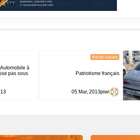
Article suivant
’Automobile à
sse pas sous
Patriotisme français
013
05 Mar, 2013
piwi