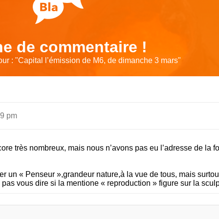
e de commentaire !
ur : "
Capital l’émission de M6, de dimanche 3 mars
"
59 pm
ore très nombreux, mais nous n’avons pas eu l’adresse de la fo
r un « Penseur »,grandeur nature,à la vue de tous, mais surtou
s vous dire si la mentione « reproduction » figure sur la scul