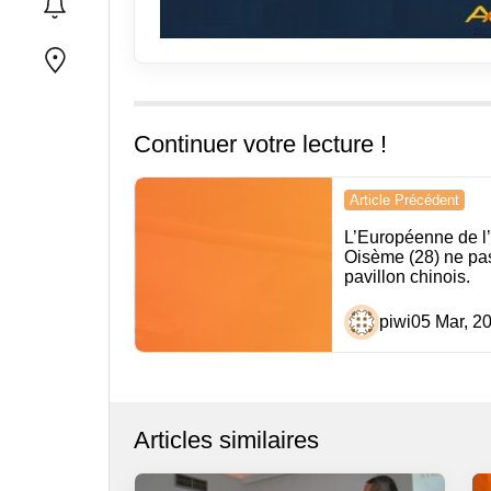
Continuer votre lecture !
Navigation
Article Précédent
de
L’Européenne de l
Oisème (28) ne pa
l’article
pavillon chinois.
piwi
05 Mar, 2
Articles similaires