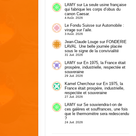
LAMY
sur
La seule usine française
qui fabrique les corps d’obus du
canon Caesar.
4 Août. 2026
Le Fondu Suisse
sur
Automobile :
virage sur l’aile.
3 Août. 2026
Jean-Claude Louge
sur
FONDERIE
LAVAL Une belle journée placée
sous le signe de la convivialité
31 Juil. 2026
LAMY
sur
En 1975, la France était
prospère, industrielle, respectée et
souveraine
29 Juil. 2026
Kamel Cherchour
sur
En 1975, la
France était prospère, industrielle,
respectée et souveraine
27 Juil. 2026
LAMY
sur
Se souviendra-t-on de
ces galères et souffrances, une fois
que le thermomètre sera redescendu
?
24 Juil. 2026