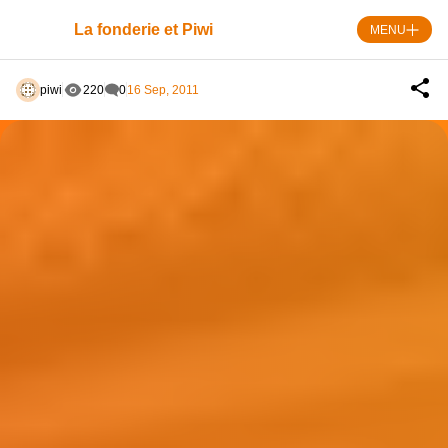
Skip
to
La fonderie et Piwi
MENU
content
piwi
220
0
16 Sep, 2011