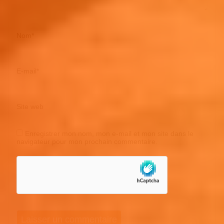
Nom
*
E-mail
*
Site web
Enregistrer mon nom, mon e-mail et mon site dans le
navigateur pour mon prochain commentaire.