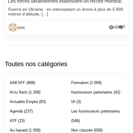
Les forces ukrainiennes établissent un record mondial.
Guerre en Ukraine : en interceptant un drone à plus de 6 800
mètres d’altitude, […]
0
piwi
60
Toutes nos catégories
AAESFF
(908)
Formation
(1 009)
Actu flash
(1 299)
fournisseurs partenaires
(42)
Actualité Emploi
(83)
IA
(3)
Agenda
(237)
Les fournisseurs partenaires
ATF
(23)
(546)
Au hasard
(1 058)
Non classée
(658)