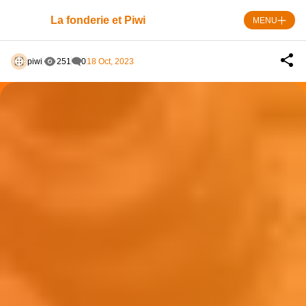
Skip
to
La fonderie et Piwi
MENU
content
piwi
251
0
18 Oct, 2023