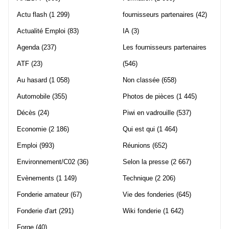
Actu flash
(1 299)
fournisseurs partenaires
(42)
Actualité Emploi
(83)
IA
(3)
Agenda
(237)
Les fournisseurs partenaires
ATF
(23)
(546)
Au hasard
(1 058)
Non classée
(658)
Automobile
(355)
Photos de pièces
(1 445)
Décès
(24)
Piwi en vadrouille
(537)
Economie
(2 186)
Qui est qui
(1 464)
Emploi
(993)
Réunions
(652)
Environnement/C02
(36)
Selon la presse
(2 667)
Evènements
(1 149)
Technique
(2 206)
Fonderie amateur
(67)
Vie des fonderies
(645)
Fonderie d'art
(291)
Wiki fonderie
(1 642)
Forge
(40)