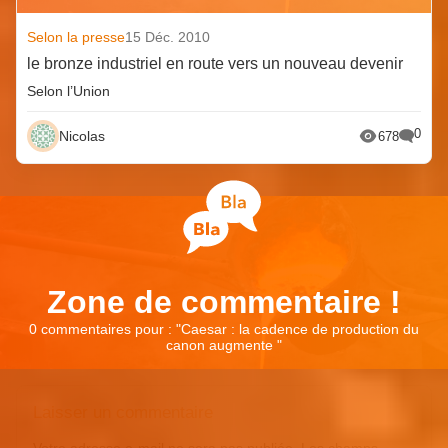
Selon la presse
15 Déc. 2010
le bronze industriel en route vers un nouveau devenir
Selon l’Union
0
Nicolas
678
Zone de commentaire !
0 commentaires pour : "
Caesar : la cadence de production du
canon augmente
"
Laisser un commentaire