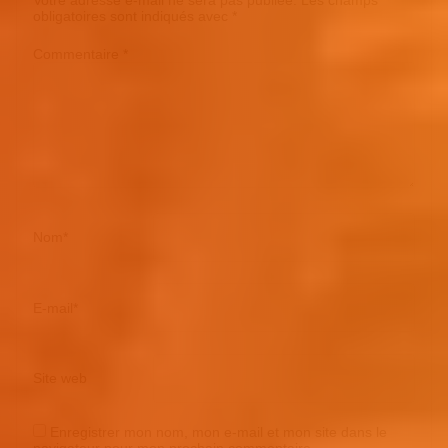
Votre adresse e-mail ne sera pas publiée.
Les champs
obligatoires sont indiqués avec
*
Commentaire
*
Nom
*
E-mail
*
Site web
Enregistrer mon nom, mon e-mail et mon site dans le