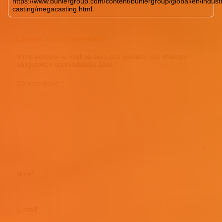
https://www.buhlergroup.com/content/buhlergroup/global/en/industr
casting/megacasting.html
Laisser un commentaire
Votre adresse e-mail ne sera pas publiée.
Les champs
obligatoires sont indiqués avec
*
Commentaire
*
Nom
*
E-mail
*