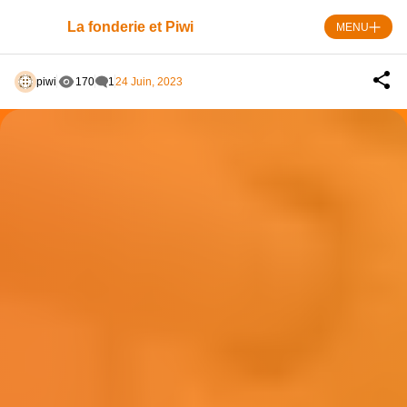
Skip
to
La fonderie et Piwi
MENU
content
piwi
170
1
24 Juin, 2023