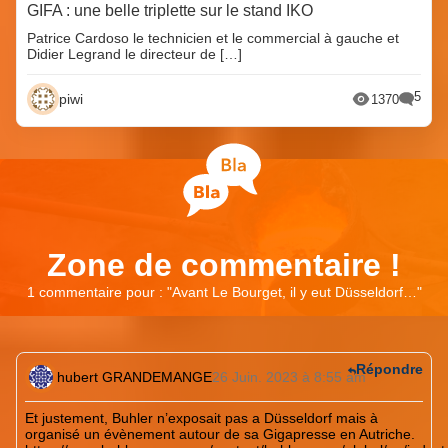
GIFA : une belle triplette sur le stand IKO
Patrice Cardoso le technicien et le commercial à gauche et
Didier Legrand le directeur de […]
5
piwi
1370
Zone de commentaire !
1 commentaire pour : "
Avant Le Bourget, il y eut Düsseldorf…
"
Répondre
hubert GRANDEMANGE
26 Juin. 2023 à 8:55 am
Et justement, Buhler n’exposait pas a Düsseldorf mais à
organisé un évènement autour de sa Gigapresse en Autriche.